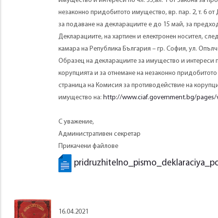
имущество и интереси по чл. 35,ал. 1 от Закона за п
незаконно придобитото имущество, вр. пар. 2, т. 6 
за подаване на декларациите е до 15 май, за предхо
Декларациите, на хартиен и електронен носител, сле
камара на Република България – гр. София, ул. Опълчен
Образец на декларациите за имущество и интереси по 
корупцията и за отнемане на незаконно придобитот
страница на Комисия за противодействие на корупци
имущество на:
http://www.ciaf.government.bg/pages/v
С уважение,
Административен секретар
Прикачени файлове
pridruzhitelno_pismo_deklaraciya_p
16.04.2021