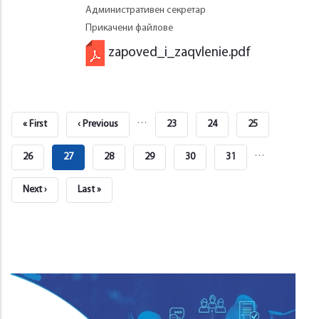
Административен секретар
Прикачени файлове
zapoved_i_zaqvlenie.pdf
Pagination
…
First
« First
Previous
‹ Previous
Страница
23
Страница
24
Страница
25
Page
Page
…
Страница
26
Current
27
Страница
28
Страница
29
Страница
30
Страница
31
Page
Next
Next ›
Last
Last »
Page
Page