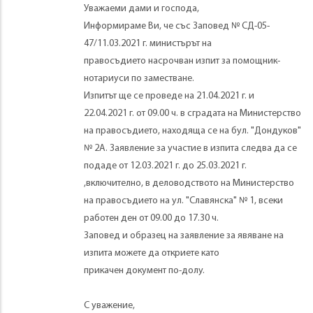
Уважаеми дами и господа,
Информираме Ви, че със Заповед № СД-05-
47/11.03.2021 г. министърът на
правосъдието насрочван изпит за помощник-
нотариуси по заместване.
Изпитът ще се проведе на 21.04.2021 г. и
22.04.2021 г. от 09.00 ч. в сградата на Министерство
на правосъдието, находяща се на бул. "Дондуков"
№ 2А. Заявление за участие в изпита следва да се
подаде от 12.03.2021 г. до 25.03.2021 г.
,включително, в деловодството на Министерство
на правосъдието на ул. "Славянска" № 1, всеки
работен ден от 09.00 до 17.30 ч.
Заповед и образец на заявление за явяване на
изпита можете да откриете като
прикачен документ по-долу.
С уважение,