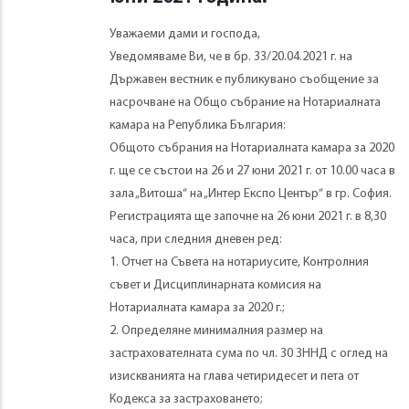
Уважаеми дами и господа,
Уведомяваме Ви, че в бр. 33/20.04.2021 г. на
Държавен вестник е публикувано съобщение за
насрочване на Общо събрание на Нотариалната
камара на Република България:
Общото събрания на Нотариалната камара за 2020
г. ще се състои на 26 и 27 юни 2021 г. от 10.00 часа в
зала „Витоша“ на „Интер Експо Център“ в гр. София.
Регистрацията ще започне на 26 юни 2021 г. в 8,30
часа, при следния дневен ред:
1. Отчет на Съвета на нотариусите, Контролния
съвет и Дисциплинарната комисия на
Нотариалната камара за 2020 г.;
2. Определяне минималния размер на
застрахователната сума по чл. 30 ЗННД с оглед на
изискванията на глава четиридесет и пета от
Кодекса за застраховането;