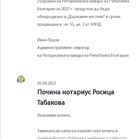
събрание на Нотариалната камара на Република
България за 2021 г. предстои да бъде
обнародвано в „Държавен вестник“ в срока,
предвиден в чл. 55, ал. 2 от ЗННД.
Иван Луцов
Административен секретар
на Нотариалната камара на Република България
05.04.2021
Почина нотариус Росица
Табакова
Уважаеми колеги,
Завинаги ни напусна нашият скъп колега и
приятел Росица Табакова, нотариус с район на