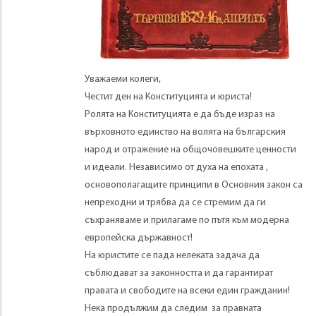
Уважаеми колеги,
Честит ден на Конституцията и юриста!
Ролята на Конституцията е да бъде израз на
върховното единство на волята на българския
народ и отражение на общочовешките ценности
и идеали. Независимо от духа на епохата ,
основополагащите принципи в Основния закон са
непреходни и трябва да се стремим да ги
съхраняваме и прилагаме по пътя към модерна
европейска държавност!
На юристите се пада нелеката задача да
съблюдават за законността и да гарантират
правата и свободите на всеки един гражданин!
Нека продължим да следим за правната