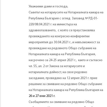
Уважаеми дами и господа,
Съветът на нотариусите на Нотариалната камара на
Република България с оглед Заповед № РД-01-
220/08.04.2021 г. на министъра на
здравеопазването, с която се преустановява
провеждането на конгресно-конферентни
мероприятия до 30.04.2021 г., и невъзможност за
провеждане на редовното Общо събрание на
Нотариалната камара на Република България,
насрочено за 24-25 април 2021 г., както и съгласно
чл. 55, ал. 2 от Закона за нотариусите и
нотариалната дейност, на свое редовно
заседание, проведено на 12 април 2021 г. прие
решение за свикване на редовно Общо събрание
на Нотариалната камара на Република България на
26 и 27 юни 2021 г.
Съобщението за свикване на редовно Общо