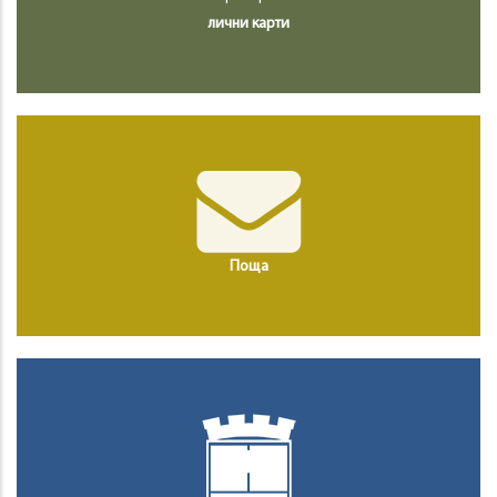
лични карти
Поща