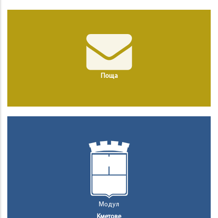
Поща
Модул
Кметове