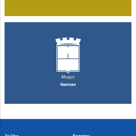
Модул
Кметове