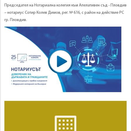
Председател на Нотариална колегия към Апелативен съд - Пловдив
– нотариус Сотир Колев Димов, рег. № 616, с район на действие РС
гр. Пловдив.