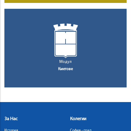
Модул
Кметове
За Нас
Колегии
История
София - град