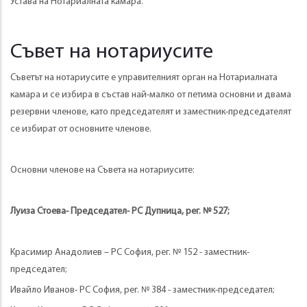
Устава на Нотариалната камара.
Съвет на нотариусите
Съветът на нотариусите е управителният орган на Нотариалната
камара и се избира в състав най-малко от петима основни и двама
резервни членове, като председателят и заместник-председателят
се избират от основните членове.
Основни членове на Съвета на нотариусите:
Луиза Стоева- Председател- РС Дупница, рег. № 527;
Красимир Анадолиев – РС София, рег. № 152 - заместник-
председател;
Ивайло Иванов- РС София, рег. № 384 - заместник-председател;