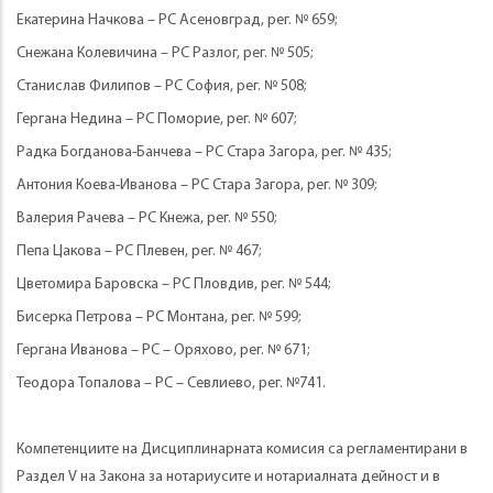
Екатерина Начкова – РС Асеновград, рег. № 659;
Снежана Колевичина – РС Разлог, рег. № 505;
Станислав Филипов – РС София, рег. № 508;
Гергана Недина – РС Поморие, рег. № 607;
Радка Богданова-Банчева – РС Стара Загора, рег. № 435;
Антония Коева-Иванова – РС Стара Загора, рег. № 309;
Валерия Рачева – РС Кнежа, рег. № 550;
Пепа Цакова – РС Плевен, рег. № 467;
Цветомира Баровска – РС Пловдив, рег. № 544;
Бисерка Петрова – РС Монтана, рег. № 599;
Гергана Иванова – РС – Оряхово, рег. № 671;
Теодора Топалова – РС – Севлиево, рег. №741.
Компетенциите на Дисциплинарната комисия са регламентирани в
Раздел V на Закона за нотариусите и нотариалната дейност и в