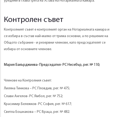
уредени в Глава трета на Устава на Нотариалната камара.
Контролен съвет
Контролният съвет е контролният орган на Нотариалната камара и
се избира в състав най-малко от трима основни, а по решение на
Общото събрание - и резервни членове, като председателят се
избира от основните членове.
Мария Бакърджиева- Председател- РС Несебър, рег. № 110;
Членове на Контролния съвет:
Лиляна Тинкова – РС Пловдив, рег. № 475;
Слави Ангелов- РС Ямбол, рег. № 752;
Красимир Бележков- РС София, рег. № 617;
Светла Бошнакова – РС Враца, рег. № 482.