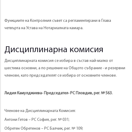
Функциите на Контролния съвет са регламентирани в Глава
четвърта на Устава на Нотариалната камара.
Дисциплинарна комисия
Дисциплинарната комисия се избира в състав най-малко от
шестима основни, а по решение на Общото събрание - и резервни
членове, като председателят се избира от основните членове.
Лидия Камулджиева- Председател- РС Пловдив, рег. № 563.
Членове на Дисциплинарната Комисия:
Антони Гетов – РС София, рег. № 031;
Обретен Обретенов – РС Балчик, рег. № 109;