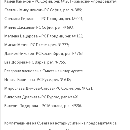
Камен Каменов – РС София, рег. № 201 - заместник-председател;
Светлин Микушински- РС София, рег. № 389;
Светлана Кирилова - РС Пловдив, рег. № 001;
Минчо Даскалов- РС София, рег. № 693;
Меглена Цацарова – РС Пловдив, рег. № 155;
Митхат Метин- РС Плевен, рег. № 777;
Даниел Николов- РС Костинброд, рег. № 763;
Ева Добрева- РС Варна, рег. № 755.
Резервни членове на Съвета на нотариусите:
Иглика Кирилова- РС Русе, рег. № 618;
Мирослава Димова-Савова- РС София, рег. № 621;
Виктория Дралчева- РС Бургас, рег. № 491;
Валерия Тодорова – РС Монтана, рег. №596.
Компетенциите на Съвета на нотариусите и на председателя са