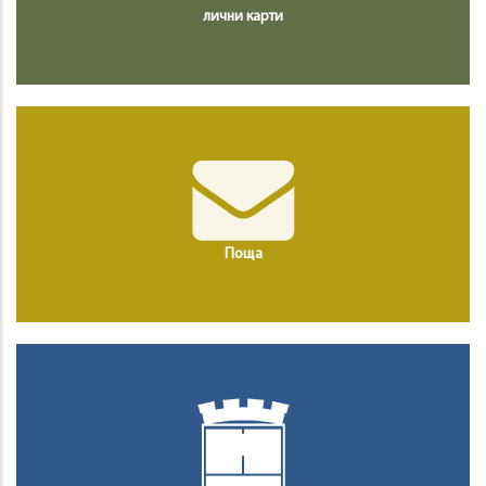
лични карти
Поща