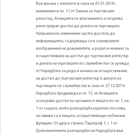
Във връзка с влязлото в сила на 01.01.2013г.
изменение в чл. 11 от Закона за търговския
регистър, Агенцията по вписванията осигурява
регистриран достъп до делата на търговците.
Направеното изменение засяга достъпа до
информацията, съдържаща се в сканираните
изображения на документите, а редът и начинът за
осъществяване на достъп до търговския регистър
и делата на търговците по служебен път се урежда
от Наредбата за реда и начина на осъществяване
на достъп до търговския регистър и делата на
търговците по служебен път в сила от 27.12.2011г.
Наредбата предвижда в чл. 13, че Агенцията
осигурява достъп на органите и лицата по чл. 1, ал.
1 от същата, която разпоредба изрично посочва,
че такива са и лицата, осъществяващи публични
функции. От друга страна, Параграф 1, т. 1 от
Допълнителните разпоредби на Наредбата във