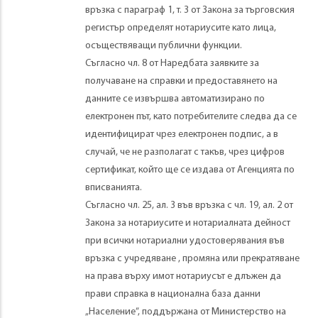
връзка с параграф 1, т. 3 от Закона за търговския
регистър определят нотариусите като лица,
осъществяващи публични функции.
Съгласно чл. 8 от Наредбата заявките за
получаване на справки и предоставянето на
данните се извършва автоматизирано по
електронен път, като потребителите следва да се
идентифицират чрез електронен подпис, а в
случай, че не разполагат с такъв, чрез цифров
сертификат, който ще се издава от Агенцията по
вписванията.
Съгласно чл. 25, ал. 3 във връзка с чл. 19, ал. 2 от
Закона за нотариусите и нотариалната дейност
при всички нотариални удостоверявания във
връзка с учредяване , промяна или прекратяване
на права върху имот нотариусът е длъжен да
прави справка в национална база данни
„Население”, поддържана от Министерство на