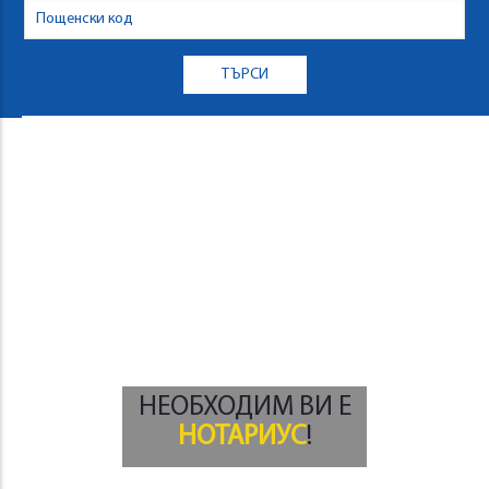
НЕОБХОДИМ ВИ Е
НОТАРИУС
!