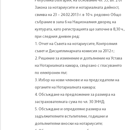
Република България, на основание чл. 55, ал. 2 от
Закона за нотариусите и нотариалната дейност,
свиква на 23 – 24.02.2013 г. в 10 ч. редовно Общо
събрание в зала 6 на Националния дворец на
културата, като регистрацията ще започне в 8,30 ч.,
при следния дневен ред:
1. Отчет на Съвета на нотариусите, Контролния
съвет и Дисциплинарната комисия за 2012 г.;
2. Решение за изменение и допълнение на Устава
на Нотариалната камара, свързано с гласуването
по електронен път;
3. Избор на нови членове и на председатели на
органите на Нотариалната камара;
4. Обсъждане на предложение за размера на
застрахователната сума по чл. 30 ЗННД;
5. Обсъждане и определяне размера на
задължителните встъпителни, годишни и
допълнителни вноски на нотариусите;