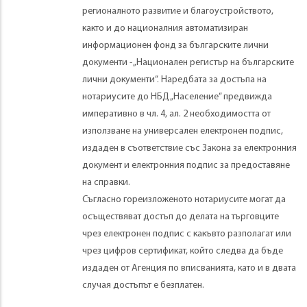
регионалното развитие и благоустройството,
както и до националния автоматизиран
информационен фонд за българските лични
документи - „Национален регистър на българските
лични документи”. Наредбата за достъпа на
нотариусите до НБД „Население” предвижда
императивно в чл. 4, aл. 2 необходимостта от
използване на универсален електронен подпис,
издаден в съответствие със Закона за електронния
документ и електронния подпис за предоставяне
на справки.
Съгласно гореизложеното нотариусите могат да
осъществяват достъп до делата на търговците
чрез електронен подпис с какъвто разполагат или
чрез цифров сертификат, който следва да бъде
издаден от Агенция по вписванията, като и в двата
случая достъпът е безплатен.