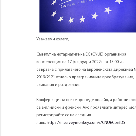
Уважаеми колеги,
Съветът на нотариатите на ЕС (CNUE) организира
конференция на 17 февруари 2022 г. от 15:00 ч.,
свързана с прилагането на Европейската директива 
2019/2121 относно презграничните преобразувания,
сливания и разделяния.
Конференцията ще се проведе онлайн, а работни ез
са английски и френски. Ако проявявате интерес, мо
регистрирайте се на следния
линк:
https://fr.surveymonkey.com/r/CNUEConfDS