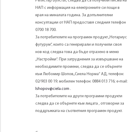
Регистър Булстат, следва да са получили писма на
НАП с информация на електронните си пощи в
края на миналата година. За допълнителни
консултации от НАП предоставя следния телефон
0700 18 700.
За потребителите на програмен продукт „Нотариус
футурум“, които са генерирали и получили своя
нов код следва това да бъде отразено в меню
„Настройки“. При затруднения за извършване на
необходимите промени, следва да се обърнете
към Любомир Шопов„Сиела Норма“ АД, телефон:
02/903 00 19; мобилен телефон: 0884 013 716; е-mail:
lshopov@ciela.com
.
За потребителите на други програмни продукти
следва да се обърнете към лицата , отговорни за
поддръжката на съответния програмен продукт.