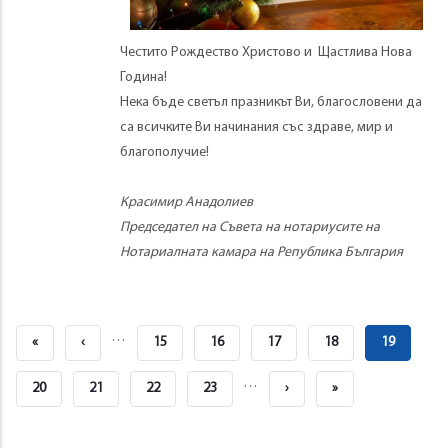
Честито Рождество Христово и Щастлива Нова
Година!
Нека бъде светъл празникът Ви, благословени да
са всичките Ви начинания със здраве, мир и
благополучие!
Красимир Анадолиев
Председател на Съвета на нотариусите на
Нотариалната камара на Република България
Pagination
…
First
«
Previous
‹
Страница
15
Страница
16
Страница
17
Страница
18
Current
19
Page
Page
Page
…
Страница
20
Страница
21
Страница
22
Страница
23
Next
›
Last
»
Page
Page