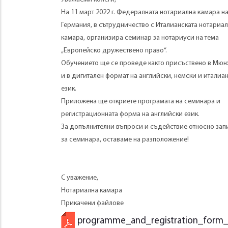
На 11 март 2022 г. Федералната нотариална камара н
Германия, в сътрудничество с Италианската нотариа
камара, организира семинар за нотариуси на тема
„Европейско дружествено право“.
Обучението ще се проведе както присъствено в Мюнх
и в дигитален формат на английски, немски и италиа
език.
Приложена ще откриете програмата на семинара и
регистрационната форма на английски език.
За допълнителни въпроси и съдействие относно зап
за семинара, оставаме на разположение!
С уважение,
Нотариална камара
Прикачени файлове
programme_and_registration_form_