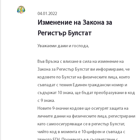
04.01.2022
Изменение на Закона за
Регистър Булстат
Уважаеми дами и господа,
Във Връзка с влизане в сила на изменение на
Закона за Регистър Булстат ви информираме, че
кодовете по Булстат на физическите лица, които
съвпадат с техния Единен граждански номер и
съдържат 10 знака, ще бъдат преобразувани в код
с 9 знака.
Новите 9-значни кодове ще осигурят защита на
личните данни на физическите лица, регистрирани
като самоосигуряващи се в регистър Булстат,
чийто код в момента е 10-цифрен и съвпада с
тяхното ЕГН. Промяната е в съответствие с