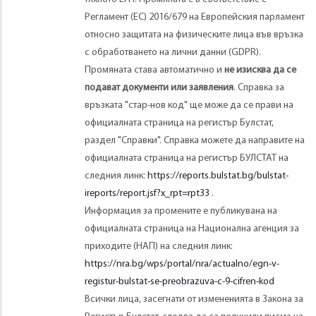
Регламент (ЕС) 2016/679 на Европейския парламент
относно защитата на физическите лица във връзка
с обработването на лични данни (GDPR).
Промяната става автоматично и
не изисква да се
подават документи или заявления
. Справка за
връзката "стар-нов код" ще може да се прави на
официалната страница на регистър Булстат,
раздел "Справки". Справка можете да направите на
официалната страница на регистър БУЛСТАТ на
следния линк:
https://reports.bulstat.bg/bulstat-
ireports/report.jsf?x_rpt=rpt33
.
Информация за промените е публикувана на
официалната страница на Национална агенция за
приходите (НАП) на следния линк:
https://nra.bg/wps/portal/nra/actualno/egn-v-
registur-bulstat-se-preobrazuva-c-9-cifren-kod
Всички лица, засегнати от измененията в Закона за