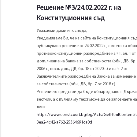
Решение №3/24.02.2022 г. на
Конституционния съд
Уважаеми дами и господа,
Уведомяваме Ви, че на сайта на Конституционния съд
публикувано решение от 24.02.2022 г., с което са обя
противоконституционни разпоредбите на §1, ал. 1 от 
допълнение на Закона за собствеността (обн., ДВ, бр. 
2006 г., посл. доп., ДВ, бр. 18 от 2020 г.) и на § 2 от
Заключителните разпоредби на Закона за изменение 
за собствеността (обн., ДВ, бр. 7 от 2018 г.)
Решението предстои да бъде обнародвано в Държа
вестник, а с пълния му текст може да се запознаете н
линк
https://www.constcourt.bg/bg/Acts/GetHtmlContent/
3ea2-4c42-a762-25364691ca0d