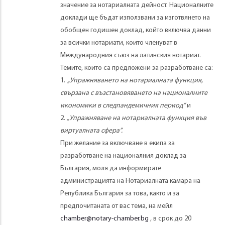
значение за нотариалната дейност. Националните
доклади ще бъдат използвани за изготвянето на
обобщен годишен доклад, който включва данни
за всички нотариати, които членуват в
Международния съюз на латинския нотариат.
Темите, които са предложени за разработване са:
1.
„Упражняването на нотариалната функция,
свързана с възстановяването на националните
икономики в следпандемичния период“
и
2.
„Упражняване на нотариалната функция във
виртуалната сфера”.
При желание за включване в екипа за
разработване на националния доклад за
България, моля да информирате
администрацията на Нотариалната камара на
Република България за това, както и за
предпочитаната от вас тема, на мейл
chamber@notary-chamber.bg
, в срок до 20