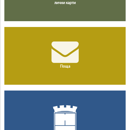
лични карти
Поща