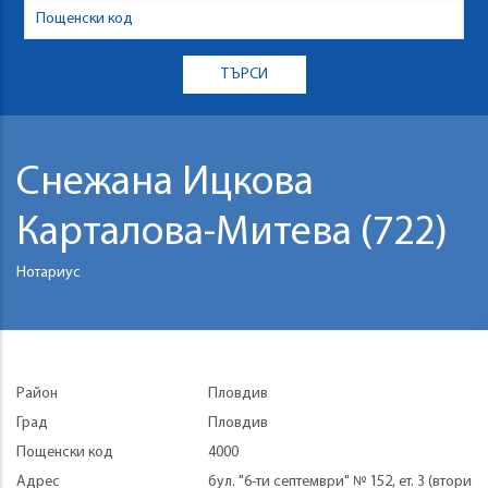
Снежана Ицкова
Карталова-Митева (722)
Нотариус
Район
Пловдив
Град
Пловдив
Пощенски код
4000
Адрес
бул. "6-ти септември" № 152, ет. 3 (втори