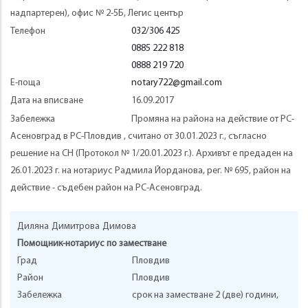
надпартерен), офис № 2-5Б, Легис център
Телефон
032/306 425
0885 222 818
0888 219 720
Е-поща
notary722@gmail.com
Дата на вписване
16.09.2017
Забележка
Промяна на района на действие от РС-
Асеновград в РС-Пловдив , считано от 30.01.2023 г., съгласно
решение на СН (Протокол № 1/20.01.2023 г.). Архивът е предаден на
26.01.2023 г. на нотариус Радмила Йорданова, рег. № 695, район на
действие - съдебен район на РС-Асеновград.
Диляна
Димитрова
Димова
Помощник-нотариус по заместване
Град
Пловдив
Район
Пловдив
Забележка
срок на заместване 2 (две) години,