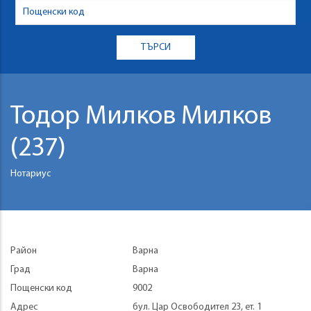
Тодор Милков Милков
(237)
Нотариус
Район
Варна
Град
Варна
Пощенски код
9002
Адрес
бул. Цар Освободител 23, ет. 1