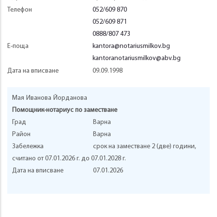
Телефон
052/609 870
052/609 871
0888/807 473
Е-поща
kantora@notariusmilkov.bg
kantoranotariusmilkov@abv.bg
Дата на вписване
09.09.1998
Мая
Иванова
Йорданова
Помощник-нотариус по заместване
Град
Варна
Район
Варна
Забележка
срок на заместване 2 (две) години,
считано от 07.01.2026 г. до 07.01.2028 г.
Дата на вписване
07.01.2026