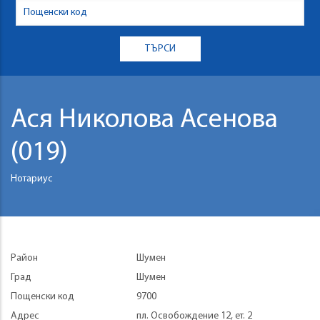
Ася Николова Асенова
(019)
Нотариус
Район
Шумен
Град
Шумен
Пощенски код
9700
Адрес
пл. Освобождение 12, ет. 2