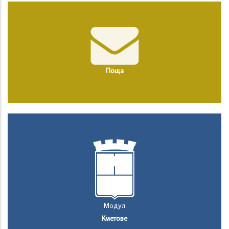
Поща
Модул
Кметове