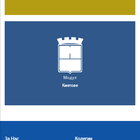
Модул
Кметове
За Нас
Колегии