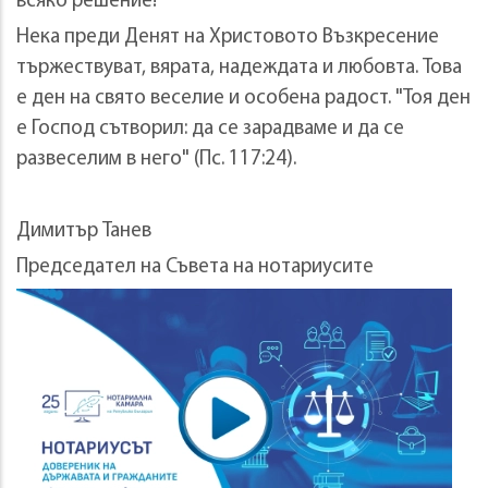
всяко решение!
Нека преди Денят на Христовото Възкресение
тържествуват, вярата, надеждата и любовта. Това
е ден на свято веселие и особена радост. "Тоя ден
е Господ сътворил: да се зарадваме и да се
развеселим в него" (Пс. 117:24).
Димитър Танев
Председател на Съвета на нотариусите