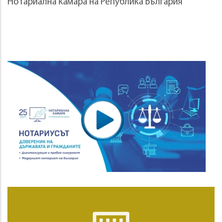
Нотариална камара на Република България