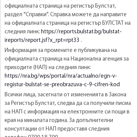
официалната страница на регистър Булстат,
раздел "Справки". Справка можете да направите
на официалната страница на регистър БУЛСТАТ на
следния линк:
https://reports.bulstat.bg/bulstat-
ireports/report.jsf?x_rpt=rpt33
.
Информация за промените е публикувана на
официалната страница на Национална агенция за
приходите (НАП) на следния линк:
https://nra.bg/wps/portal/nra/actualno/egn-v-
registur-bulstat-se-preobrazuva-c-9-cifren-kod
Всички лица, засегнати от измененията в Закона
за Регистър Булстат, следва да са получили писма
на НАП с информация на електронните си пощи в
края на миналата година. За допълнителни
консултации от НАП предоставя следния