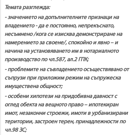
Темата разглежда:
- значението на допълнителните признаци на
владението - да е постоянно, непрекъснато,
несъмнено /кога се изисква демонстриране на
намерението за своене/, спокойно и явно – и
начина на установяването им в нотариалното
производство по чл.587, ал.2 ГПК;
- проблемите на съвладението осъществявано от
съпрузи при приложим режим на съпружеска
имуществена общност;
- особени хипотези на придобивна давност с
оглед обекта на вещното право – ипотекиран
имот, незаконни строежи, имоти в урбанизирани
територии, застроен терен, принадлежности по
чл.98 ЗС;