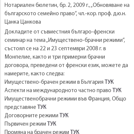
Нотариален бюлетин, бр. 2, 2009 г., „Обновяване на
българското семейно право”, чл.-кор. проф. д.ю.н.
Цанка Цанкова
Докладите от съвместния българо-френски
семинар на тема „Имуществено-брачни режими”,
състоял се на 22 и 23 септември 2008 г. в
Монпелие, както и три примерни брачни
договора, преведени от френски език, можете да
намерите, както следва:
Имуществено-брачен режим в България
ТУК
Аспекти на международното частно право
ТУК
Имущественобрачни режими във Франция, Общо
представяне
ТУК
Договорните режими
ТУК
Първичен режим
ТУК
Промяна на брачен режим
ТУК