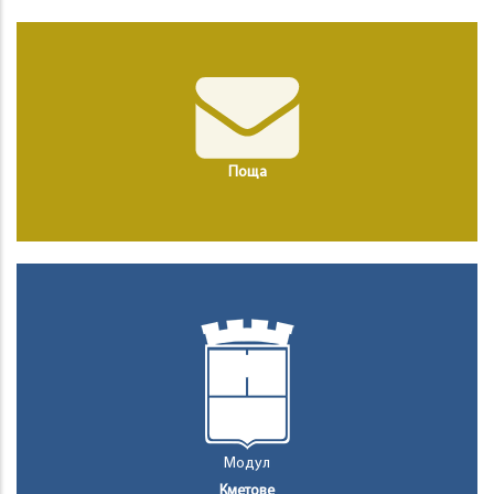
Поща
Модул
Кметове