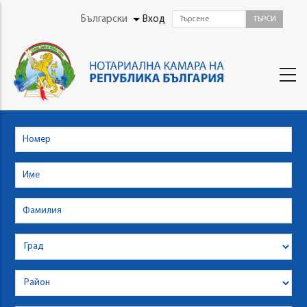
Skip
User
Български
Вход
List additional actions
to
Menu
main
content