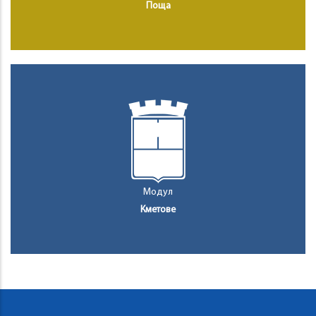
Поща
Модул
Кметове