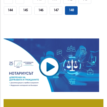
Page
Page
Страница
144
Страница
145
Страница
146
Страница
147
Current
148
Page