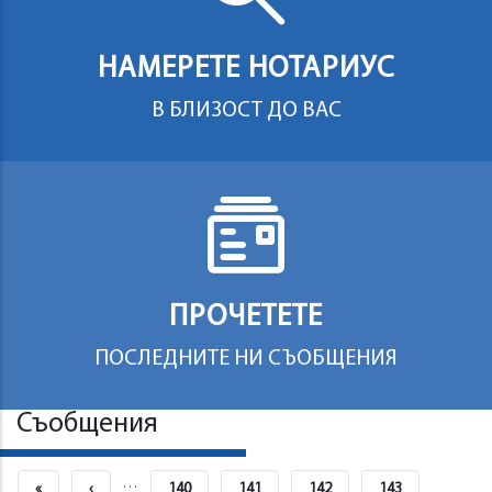
НАМЕРЕТЕ НОТАРИУС
В БЛИЗОСТ ДО ВАС
ПРОЧЕТЕТЕ
ПОСЛЕДНИТЕ НИ СЪОБЩЕНИЯ
Съобщения
Pagination
…
First
«
Previous
‹
Страница
140
Страница
141
Страница
142
Страница
143