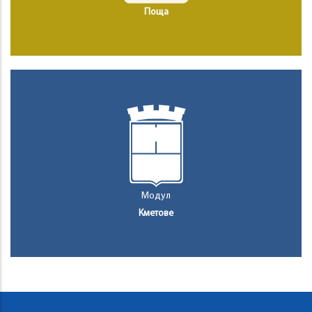
Поща
Модул
Кметове