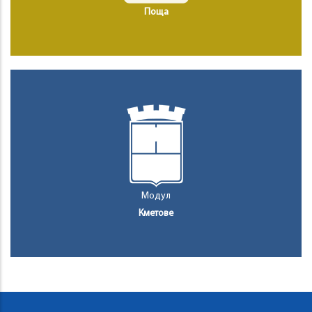
Поща
Модул
Кметове