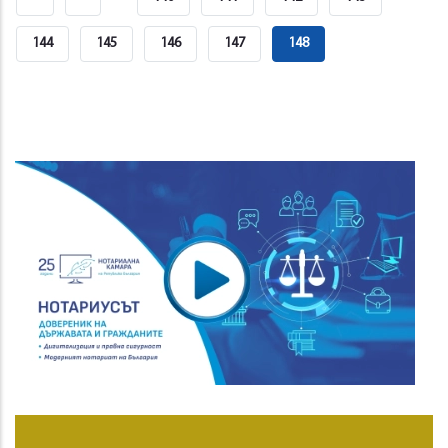
Page
Page
Страница
144
Страница
145
Страница
146
Страница
147
Current
148
Page