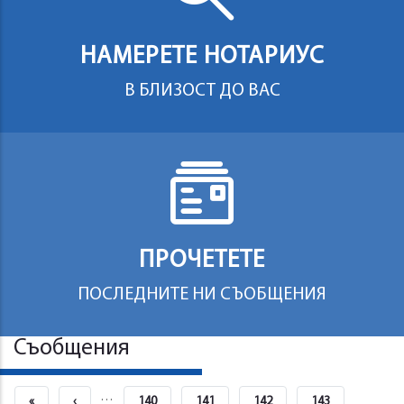
НАМЕРЕТЕ НОТАРИУС
В БЛИЗОСТ ДО ВАС
ПРОЧЕТЕТЕ
ПОСЛЕДНИТЕ НИ СЪОБЩЕНИЯ
Съобщения
Pagination
…
First
«
Previous
‹
Страница
140
Страница
141
Страница
142
Страница
143