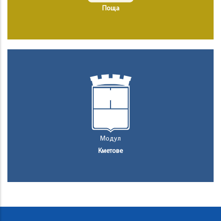
Поща
Модул
Кметове