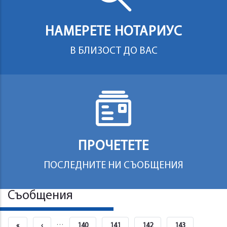
НАМЕРЕТЕ НОТАРИУС
В БЛИЗОСТ ДО ВАС
ПРОЧЕТЕТЕ
ПОСЛЕДНИТЕ НИ СЪОБЩЕНИЯ
Съобщения
Pagination
…
First
«
Previous
‹
Страница
140
Страница
141
Страница
142
Страница
143