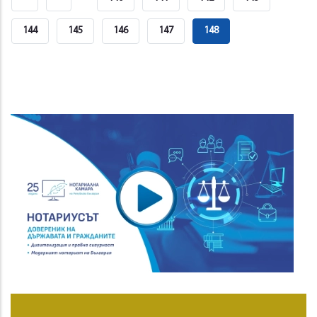
Page
Page
Страница
144
Страница
145
Страница
146
Страница
147
Current
148
Page