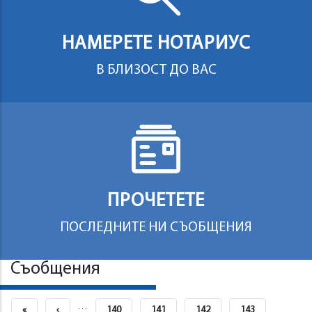
НАМЕРЕТЕ НОТАРИУС
В БЛИЗОСТ ДО ВАС
ПРОЧЕТЕТЕ
ПОСЛЕДНИТЕ НИ СЪОБЩЕНИЯ
Съобщения
Pagination
…
First
«
Previous
‹
Страница
140
Страница
141
Страница
142
Страница
143