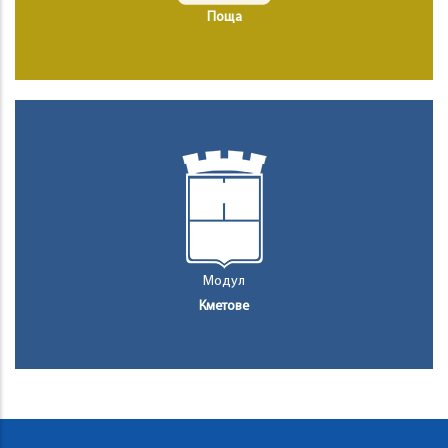
Поща
Модул
Кметове