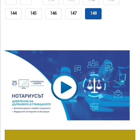
Page
Page
Страница
144
Страница
145
Страница
146
Страница
147
Current
148
Page