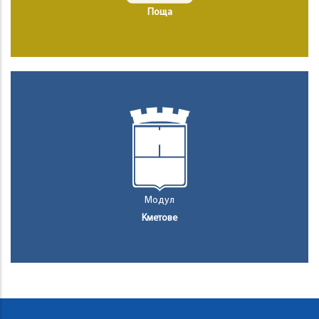
Поща
Модул
Кметове