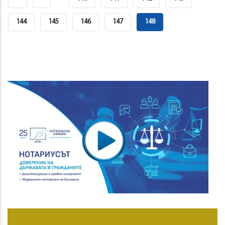
Page
Page
Страница
144
Страница
145
Страница
146
Страница
147
Current
148
Page