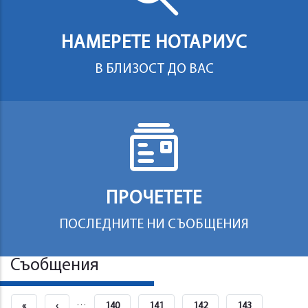
НАМЕРЕТЕ НОТАРИУС
В БЛИЗОСТ ДО ВАС
ПРОЧЕТЕТЕ
ПОСЛЕДНИТЕ НИ СЪОБЩЕНИЯ
Съобщения
Pagination
…
First
«
Previous
‹
Страница
140
Страница
141
Страница
142
Страница
143