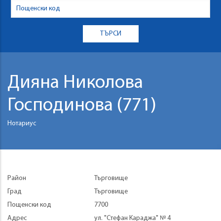
Дияна Николова
Господинова (771)
Нотариус
Район
Търговище
Град
Търговище
Пощенски код
7700
Адрес
ул. "Стефан Караджа" № 4