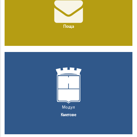
Поща
Модул
Кметове