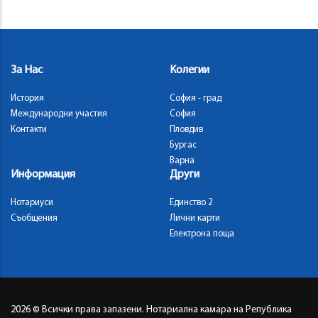
За Нас
Колегии
История
София - град
Международни участия
София
Контакти
Пловдив
Бургас
Варна
Информация
Други
Нотариуси
Единство 2
Съобщения
Лични карти
Електрона поща
2026
© Всички права запазени. Нотариална камара на Република