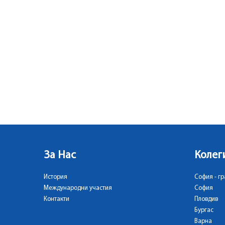
За Нас
Колег
История
София - гр
Международни участия
София
Контакти
Пловдив
Бургас
Варна