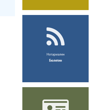
Нотариален
Бюлетин