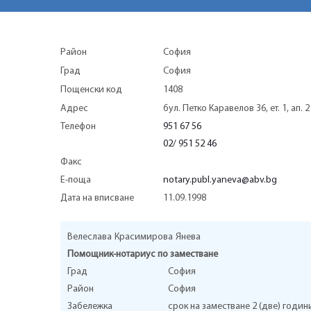
Район
София
Град
София
Пощенски код
1408
Адрес
бул. Петко Каравелов 36, ет. 1, ап. 2
Телефон
951 67 56
02/ 951 52 46
Факс
Е-поща
notary.publ.yaneva@abv.bg
Дата на вписване
11.09.1998
Велеслава
Красимирова
Янева
Помощник-нотариус по заместване
Град
София
Район
София
Забележка
срок на заместване 2 (две) години,