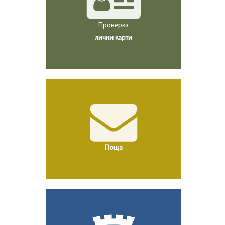
Проверка
лични карти
Поща