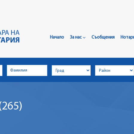
Главно
Меню
Начало
За нас
Съобщения
Нотар
(265)