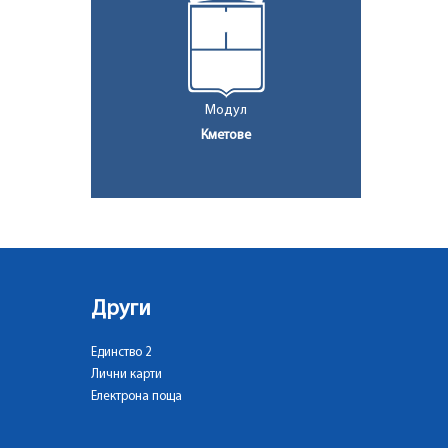
Модул
Кметове
Други
Единство 2
Лични карти
Електрона поща