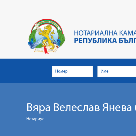
Skip
to
main
content
Вяра Велеслав Янева 
Нотариус