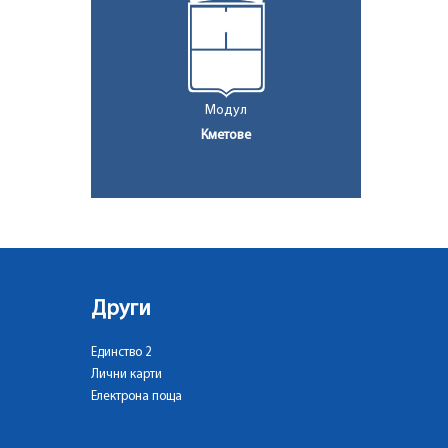
Модул
Кметове
Други
Единство 2
Лични карти
Електрона поща