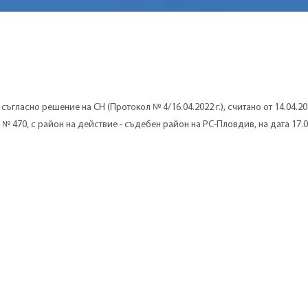
Д, съгласно решение на СН (Протокол № 4/16.04.2022 г.), считано от 14.04.202
№ 470, с район на действие - съдебен район на РС-Пловдив, на дата 17.05