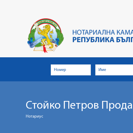
Skip
to
main
content
Стойко Петров Прода
Нотариус