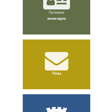
Проверка
лични карти
Поща