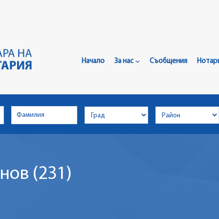
Главно
Меню
Начало
За нас
Съобщения
Нотар
нов (231)