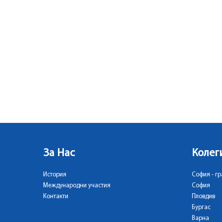
За Нас
Колег
История
София - гр
Международни участия
София
Контакти
Пловдив
Бургас
Варна