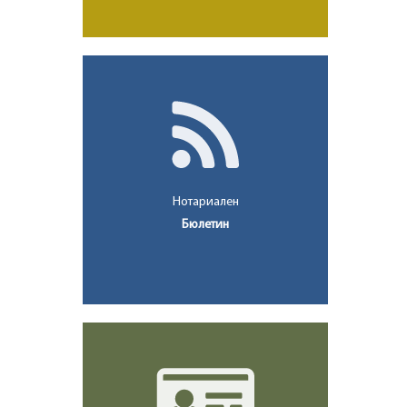
Нотариален
Бюлетин