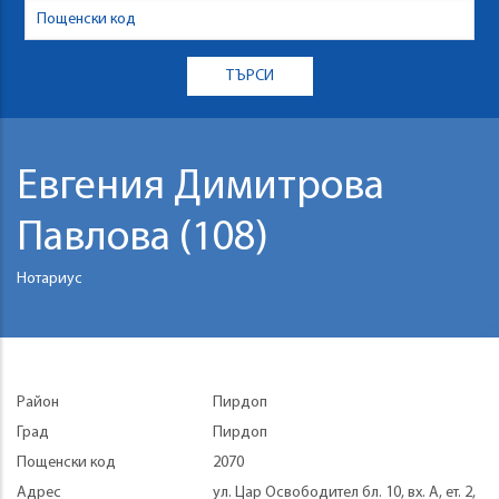
Евгения Димитрова
Павлова (108)
Нотариус
Район
Пирдоп
Град
Пирдоп
Пощенски код
2070
Адрес
ул. Цар Освободител бл. 10, вх. А, ет. 2,