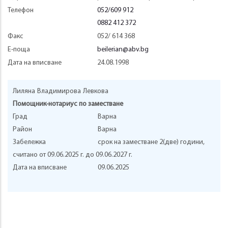
Телефон
052/609 912
0882 412 372
Факс
052/ 614 368
Е-поща
beilerian@abv.bg
Дата на вписване
24.08.1998
Лиляна
Владимирова
Левкова
Помощник-нотариус по заместване
Град
Варна
Район
Варна
Забележка
срок на заместване 2(две) години,
считано от 09.06.2025 г. до 09.06.2027 г.
Дата на вписване
09.06.2025