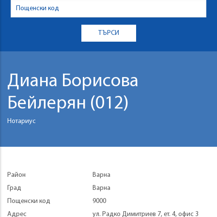
Диана Борисова
Бейлерян (012)
Нотариус
Район
Варна
Град
Варна
Пощенски код
9000
Адрес
ул. Радко Димитриев 7, ет. 4, офис 3