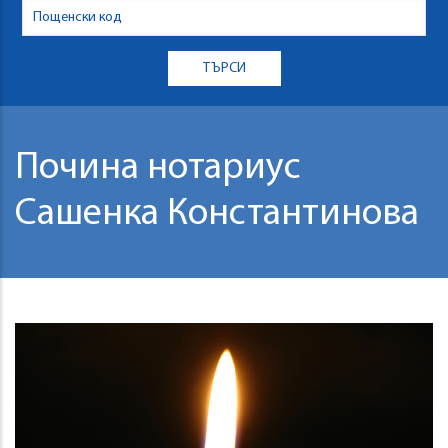
Почина нотариус
Сашенка Константинова