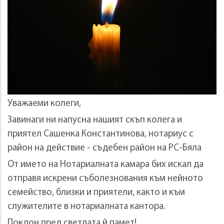
Уважаеми колеги,
Завинаги ни напусна нашият скъп колега и
приятел Сашенка Константинова, нотариус с
район на действие - съдебен район на РС-Бяла
От името на Нотариалната камара бих искал да
отправя искрени съболезнования към нейното
семейство, близки и приятели, както и към
служителите в нотариалната кантора.
Поклон пред светлата й памет!