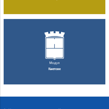
Модул
Кметове