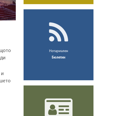
ащото
Нотариален
Бюлетин
рди
 и
ашето