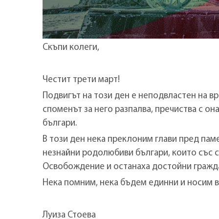
Скъпи колеги,
Честит трети март!
Подвигът на този ден е неподвластен на вр
споменът за него разпалва, пречиства с он
българи.
В този ден нека преклоним глави пред пам
незнайни родолюбиви българи, които със 
Освобождение и останаха достойни гражда
Нека помним, нека бъдем единни и носим в
Луиза Стоева