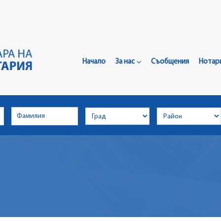
Главно
Меню
Начало
За нас
Съобщения
Нотар