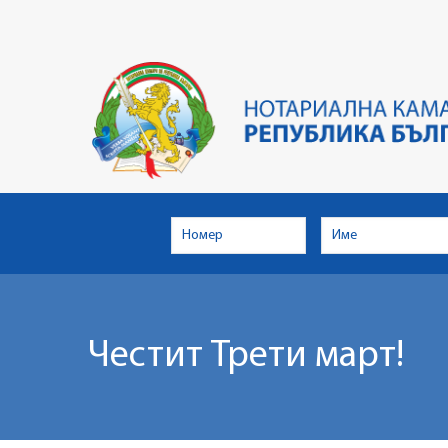
Skip
to
main
content
Честит Трети март!