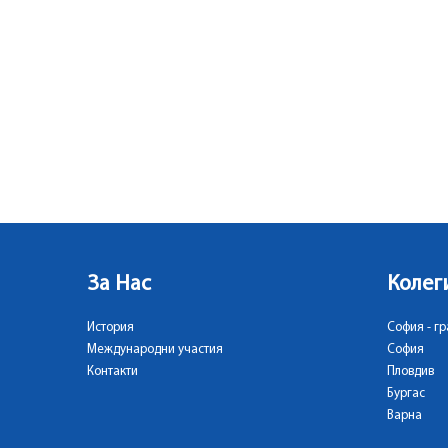
За Нас
Колег
История
София - гр
Международни участия
София
Контакти
Пловдив
Бургас
Варна