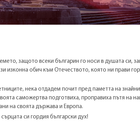
емето, защото всеки българин го носи в душата си, з
ази изконна обич към Отечеството, която ни прави го
етниците, нека отдадем почит пред паметта на знайни
своята саможертва подготвиха, проправиха пътя на н
ни на своята държава и Европа.
 сърцата си гордия български дух!