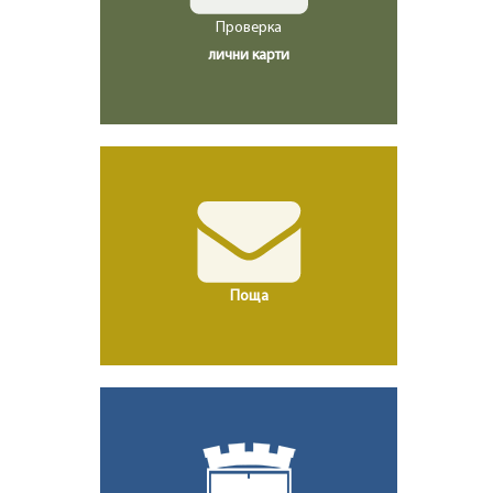
Проверка
лични карти
Поща