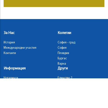
За Нас
Колегии
История
София - град
Международни участия
София
Контакти
Пловдив
Бургас
Варна
Информация
Други
Нотариуси
Единство 2
Съобщения
Лични карти
Електрона поща