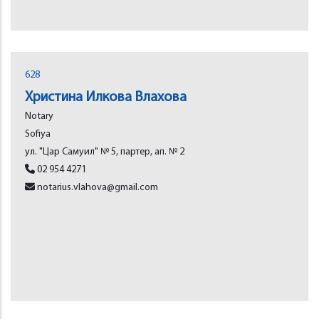
628
Христина Илкова Влахова
Notary
Sofiya
ул. "Цар Самуил" № 5, партер, ап. № 2
02 954 4271
notarius.vlahova@gmail.com