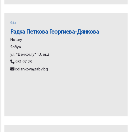
635
Радка Петкова Георгиева-Дянкова
Notary
Sofiya
ул. "Денкоглу" 13, ет.2
981 97 28
r.diankova@abv.bg