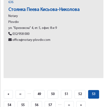
636
Стоянка Пеева Кисьова-Николова
Notary
Plovdiv
ул. "Брезовска" 4, ет. 5, офис 8 и 9
032/958 000
office@notary-plovdiv.com
Pagination
…
First
«
Previous
‹‹
Страница
49
Страница
50
Страница
51
Страница
52
Текущая
53
Page
Page
Страница
…
Страница
54
Страница
55
Страница
56
Страница
57
Next
››
Last
»