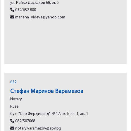
ул. Райко Даскалов 68, ет. 5
032/652 800
mariana_videva@yahoo.com
632
Стефан Маринов Варамезов
Notary
Rusе
бул. "Цар Фердинанд" № 17, вх. Б, ет. 1, ап. 1
082/507068
notary.varamezov@abv.bg