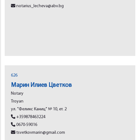
notarius_lecheva@abv.bg
626
Марин Илиев Цветков
Notary
Troyan
ул. "Феликс Каниц" № 10, ет. 2
+359878463224
0670-59016
tsvetkovmarin@gmail.com