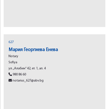
627
Мария Георгиева Енева
Notary
Sofiya
ул. „Алабин” 42, ет. 1, ап. 4
980 86 60
notarius_627@abv.bg