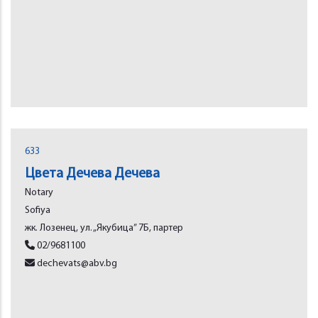
633
Цвета Дечева Дечева
Notary
Sofiya
жк. Лозенец, ул. „Якубица” 7Б, партер
02/9681100
dechevats@abv.bg