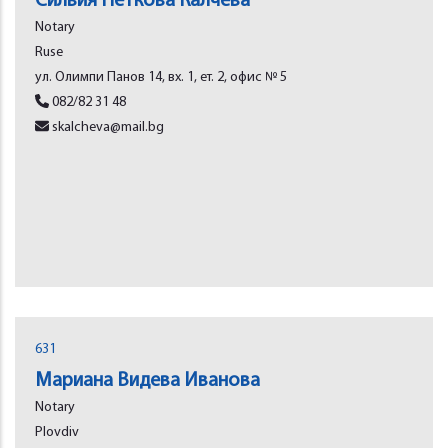
Силвия Петкова Калчева
Notary
Rusе
ул. Олимпи Панов 14, вх. 1, ет. 2, офис № 5
082/82 31 48
skalcheva@mail.bg
631
Мариана Видева Иванова
Notary
Plovdiv