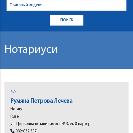
Нотариуси
625
Румяна Петрова Лечева
Notary
Rusе
ул. Църковна независимост № 3, ет. 0-партер
082/832 357