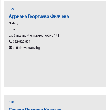
629
Адриана Георгиева Филчева
Notary
Rusе
ул. Вардар, № 6, партер, офис № 1
082/822 834
a_filcheva@abv.bg
630