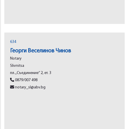
634
Георги Веселинов Чинов
Notary
Slivnitsa
пл. „Съединение” 2, ет. 3
0879/007 498
notary_sl@abv.bg