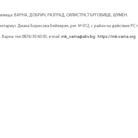
ъдилища: ВАРНА, ДОБРИЧ, РАЗГРАД, СИЛИСТРА,ТЪРГОВИЩЕ, ШУМЕН.
отариус Диана Борисова Бейлерян, рег. № 012, с район на действие РС г
Варна: тел.0876/30 60 05; e-mail:
rnk_varna@abv.bg
;
https://rnk-varna.org