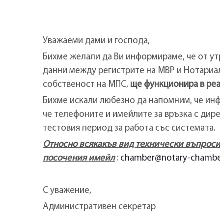
Уважаеми дами и господа,
Бихме желали да Ви информираме, че от ут
данни между регистрите на МВР и Нотариал
собственост на МПС,
ще функционира в
реа
Бихме искали любезно да напомним, че инф
че телефоните и имейлите за връзка с дир
тестовия период за работа със системата.
Относно
всякакъв вид технически въпроси
посочения имейл
:
chamber@notary-chambe
С уважение,
Административен секретар