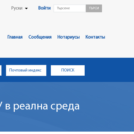
User
Руски
Войти
List additional actions
Menu
Главно
Меню
Главная
Сообщения
Нотариусы
Контакты
 в реална среда