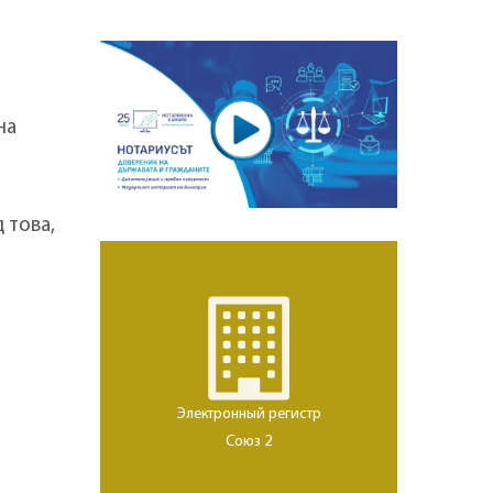
на
 това,
Электронный регистр
Союз 2