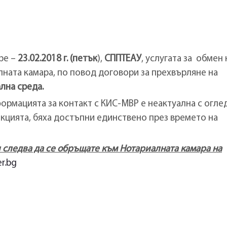
ре –
23.02.2018 г. (петък
),
СППТЕАУ
, услугата за обмен 
ната камара, по повод договори за прехвърляне на
лна среда.
ормацията за контакт с КИС-МВР е неактуална с оглед
екцията, бяха достъпни единствено през времето на
 следва да се обръщате към Нотариалната камара на
r.bg