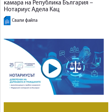
камара на Република България –
Нотариус Адела Кац
Свали файла