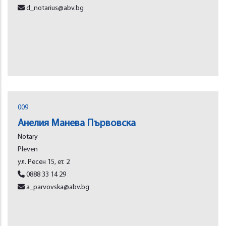
d_notarius@abv.bg
009
Анелия Манева Първовска
Notary
Plеvеn
ул. Ресен 15, ет. 2
0888 33 14 29
a_parvovska@abv.bg