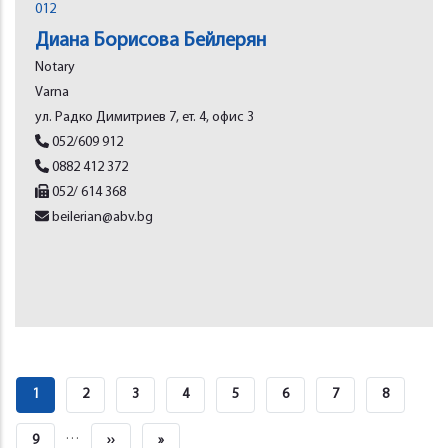
012
Диана Борисова Бейлерян
Notary
Varna
ул. Радко Димитриев 7, ет. 4, офис 3
052/609 912
0882 412 372
052/ 614 368
beilerian@abv.bg
Pagination
Current
1
Page
2
Page
3
Page
4
Page
5
Page
6
Page
7
Page
8
Page
…
Page
9
Next
››
Last
»