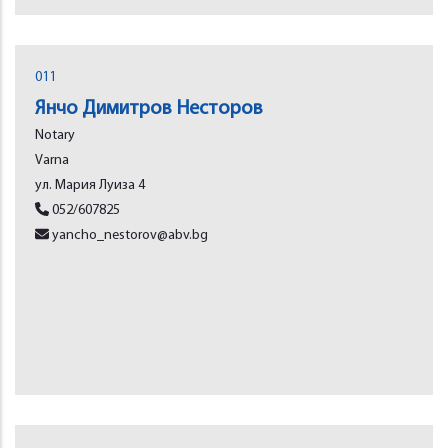
011
Янчо Димитров Несторов
Notary
Varna
ул. Мария Луиза 4
052/607825
yancho_nestorov@abv.bg