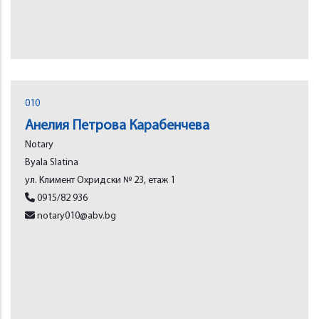
010
Анелия Петрова Карабенчева
Notary
Byala Slatina
ул. Климент Охридски № 23, етаж 1
0915/82 936
notary010@abv.bg