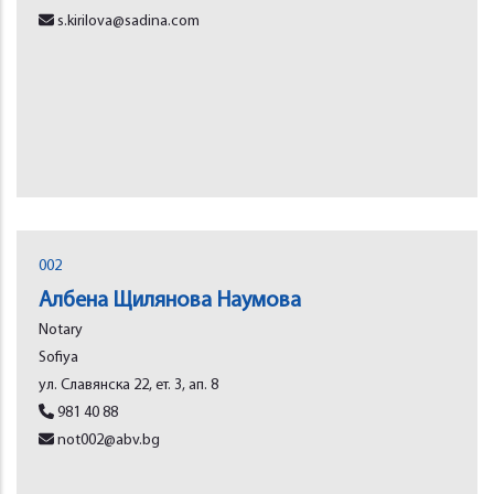
s.kirilova@sadina.com
002
Албена Щилянова Наумова
Notary
Sofiya
ул. Славянска 22, ет. 3, ап. 8
981 40 88
not002@abv.bg