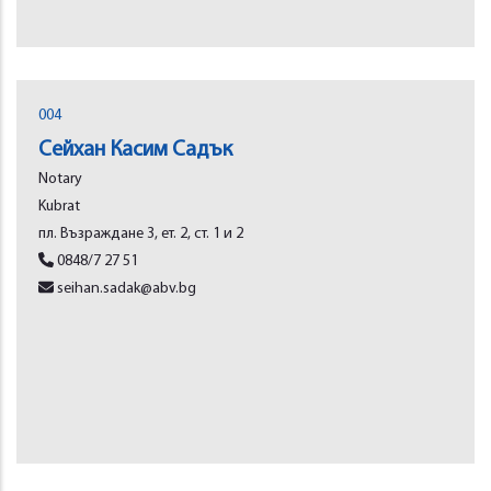
004
Сейхан Касим Садък
Notary
Kubrat
пл. Възраждане 3, ет. 2, ст. 1 и 2
0848/7 27 51
seihan.sadak@abv.bg