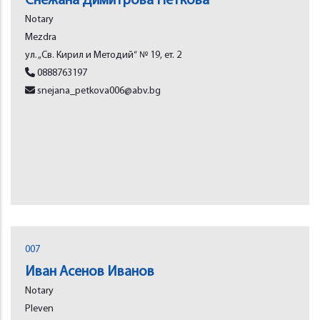
Снежана Димитрова Петкова
Notary
Mеzdra
ул. „Св. Кирил и Методий“ № 19, ет. 2
0888763197
snejana_petkova006@abv.bg
007
Иван Асенов Иванов
Notary
Plеvеn