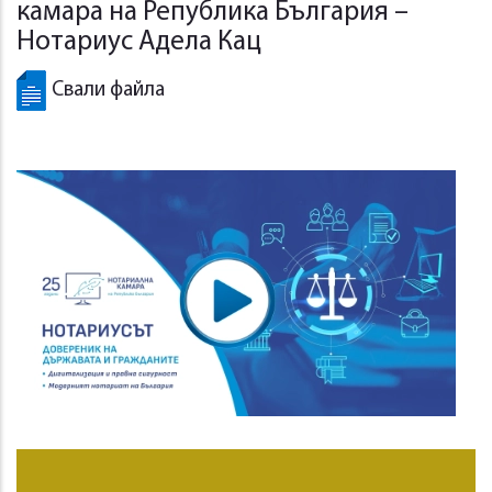
камара на Република България –
Нотариус Адела Кац
Свали файла