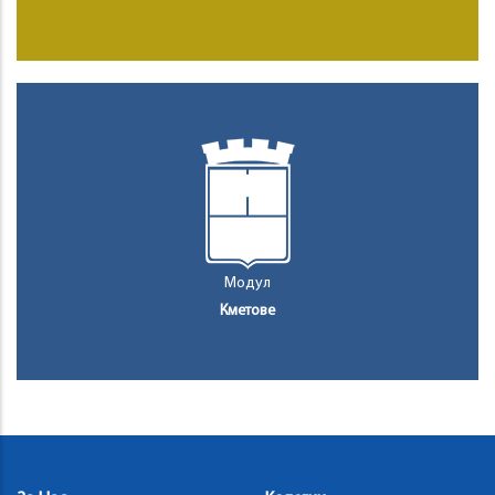
Модул
Кметове