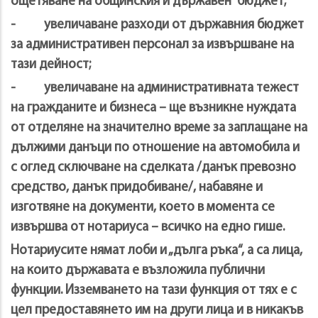
ощетяване на общинския и държавен бюджет;
- увеличаване разходи от държавния бюджет
за административен персонал за извършване на
тази дейност;
- увеличаване на административната тежест
на гражданите и бизнеса – ще възникне нуждата
от отделяне на значително време за заплащане на
дължими данъци по отношение на автомобила и
с оглед сключване на сделката /данък превозно
средство, данък придобиване/, набавяне и
изготвяне на документи, което в момента се
извършва от нотариуса – всичко на едно гише.
Нотариусите нямат лоби и „дълга ръка“, а са лица,
на които държавата е възложила публични
функции. Изземването на тази функция от тях е с
цел предоставянето им на други лица и в никакъв