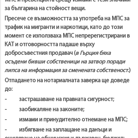
МПС и превенцията срещу измами с тези значими
за българина на стойност вещи.
Пресече се възможността за употреба на МПС за
трафик на мигранти и наркотици, като до този
момент се използваха МПС непререгистрирани в
КАТ и отговорността падаше върху
добросъвестния продавач (
в Гърция бяха
осъдени бивши собственици на затвор поради
липса на информация за сменената собственост
.)
Отпадането на нотариалната заверка ще доведе
до:
- застрашаване на правната сигурност;
- заобикаляне на законите;
- измами и принудително отнемане на МПС;
- избягване на заплащане на данъци и