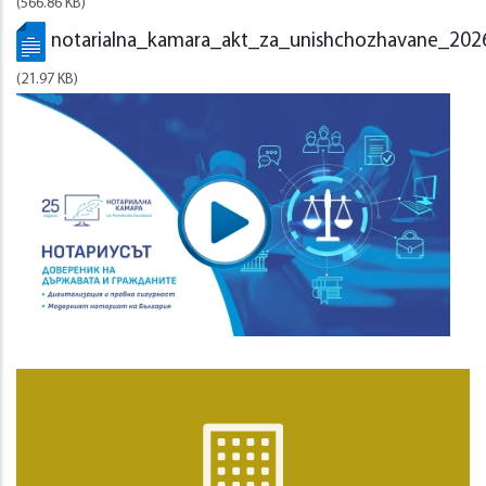
(566.86 KB)
notarialna_kamara_akt_za_unishchozhavane_202
(21.97 KB)