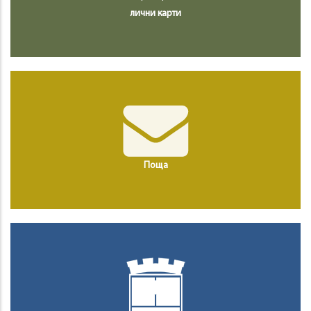
лични карти
Поща