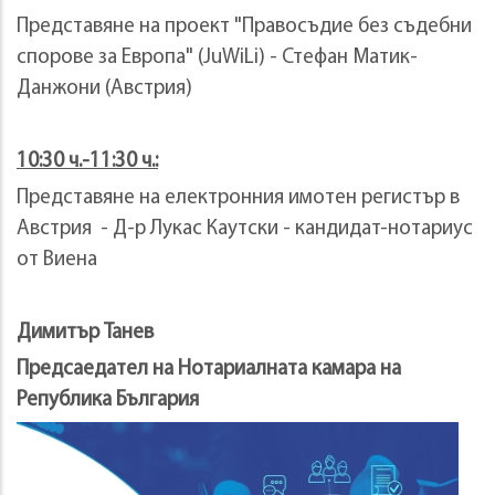
Представяне на проект "Правосъдие без съдебни
спорове за Европа" (JuWiLi) - Стефан Матик-
Данжони (Австрия)
10:30 ч.-11:30 ч.:
Представяне на електронния имотен регистър в
Австрия - Д-р Лукас Каутски - кандидат-нотариус
от Виена
Димитър Танев
Предсаедател на Нотариалната кама
ра на
Република България