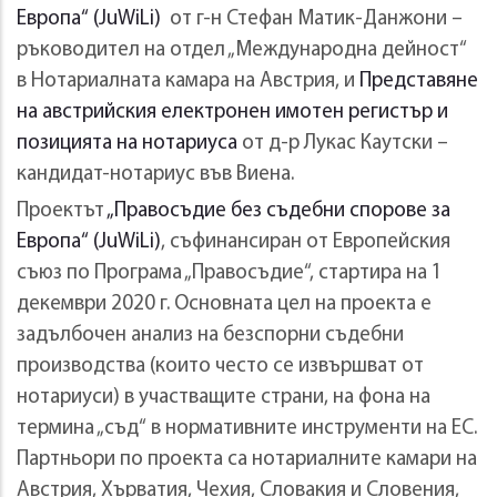
Европа“ (JuWiLi)
от г-н Стефан Матик-Данжони –
ръководител на отдел „Международна дейност“
в Нотариалната камара на Австрия, и
Представяне
на австрийския електронен имотен регистър и
позицията на нотариуса
от д-р Лукас Каутски –
кандидат-нотариус във Виена.
Проектът
„Правосъдие без съдебни спорове за
Европа“ (JuWiLi)
, съфинансиран от Европейския
съюз по Програма „Правосъдие“, стартира на 1
декември 2020 г. Основната цел на проекта е
задълбочен анализ на безспорни съдебни
производства (които често се извършват от
нотариуси) в участващите страни, на фона на
термина „съд“ в нормативните инструменти на ЕС.
Партньори по проекта са нотариалните камари на
Австрия, Хърватия, Чехия, Словакия и Словения,