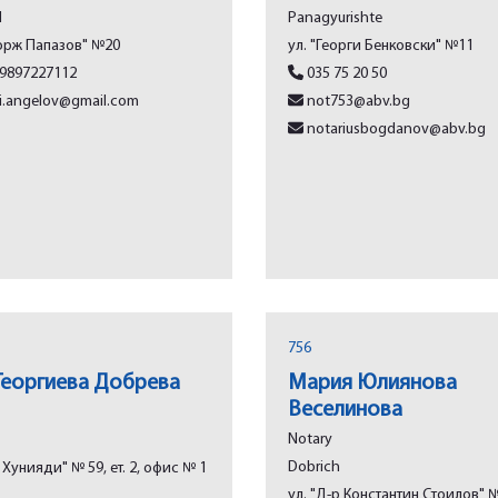
l
Panagyurishtе
орж Папазов" №20
ул. "Георги Бенковски" №11
9897227112
035 75 20 50
i.angelov@gmail.com
not753@abv.bg
notariusbogdanov@abv.bg
756
Георгиева Добрева
Мария Юлиянова
Веселинова
Notary
Dobrich
н Хунияди" № 59, ет. 2, офис № 1
ул. "Д-р Константин Стоилов" 