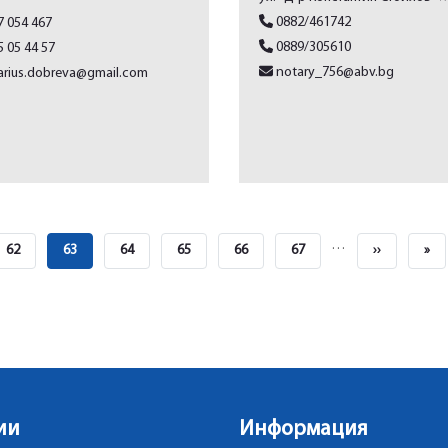
0882/461742
 054 467
0889/305610
 05 44 57
notary_756@abv.bg
rius.dobreva@gmail.com
…
Page
62
Page
63
Page
64
Page
65
Page
66
Page
67
Next
››
Last
»
Courante
Page
Pag
ии
Информация