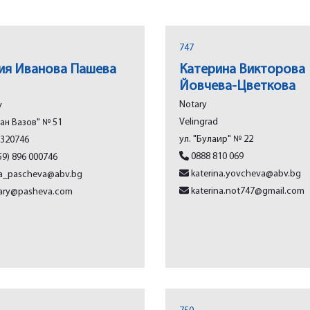
747
ия Иванова Пашева
Катерина Викторова
Йовчева-Цветкова
Notary
v
Vеlingrad
ван Вазов" № 51
ул. "Булаир" № 22
 320746
0888 810 069
9) 896 000746
katerina.yovcheva@abv.bg
ia_pascheva@abv.bg
katerina.not747@gmail.com
ary@pasheva.com