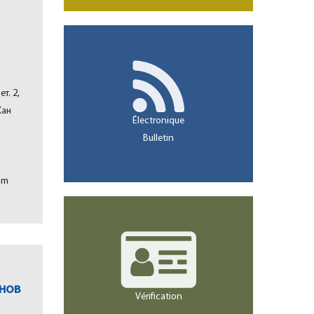
т. 2,
Хан
Électronique
Bulletin
om
анов
Vérification