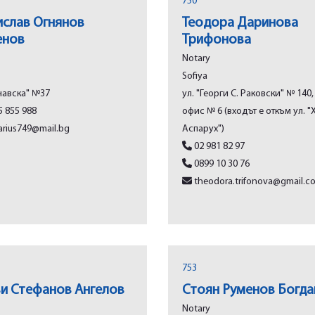
750
слав Огнянов
Теодора Даринова
енов
Трифонова
Notary
Sofiya
навска" №37
ул. "Георги С. Раковски" № 140, е
 855 988
офис № 6 (входът е откъм ул. "
rius749@mail.bg
Аспарух")
02 981 82 97
0899 10 30 76
theodora.trifonova@gmail.c
753
и Стефанов Ангелов
Стоян Руменов Богд
Notary