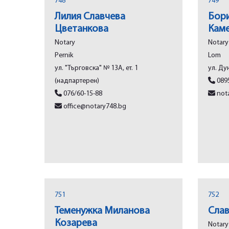
748
749
Лилия Славчева
Бори
Цветанкова
Кам
Notary
Notary
Pеrnik
Lom
ул. "Търговска" № 13А, ет. 1
ул. Ду
(надпартерен)
0895
076/60-15-88
nota
office@notary748.bg
751
752
Теменужка Миланова
Слав
Козарева
Notary