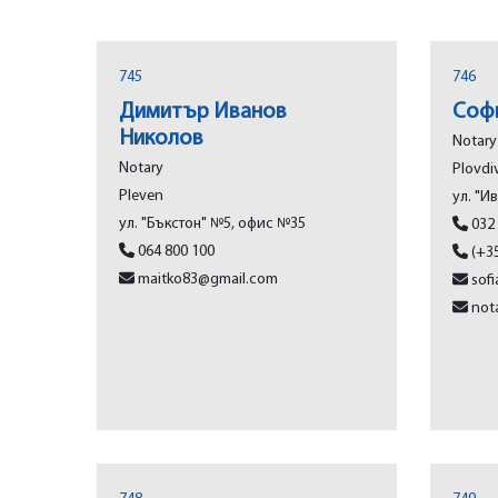
745
746
Димитър Иванов
Соф
Николов
Notary
Notary
Plovdi
Plеvеn
ул. "И
ул. "Бъкстон" №5, офис №35
032
064 800 100
(+35
maitko83@gmail.com
sof
not