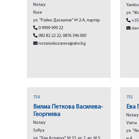
Notary
Yambo
Rusе
ул. "Ж
ул. "Райко Даскалов" № 2-А, партер
+35
0 9999 999 22
slav
082 82 22 22, 0876 396 000
notariuskozareva@abv.bg
754
755
Вилма Петкова Василева-
Ева 
Георгиева
Notary
Notary
Varna
Sofiya
ул. "Я
ул. "Хан Аспарух" № 33, ет. 2, ап. № 5
и 4