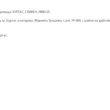
ъдилища: БУРГАС, СЛИВЕН, ЯМБОЛ.
р. Бургас е нотариус Мариета Трошева, с рег. № 684, с район на действи
ргас: