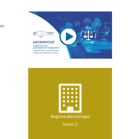
е -
Registre électronique
Union 2