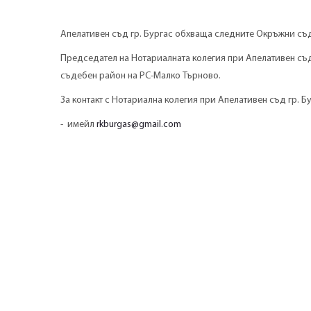
Апелативен съд гр. Бургас обхваща следните Окръжни с
Председател на Нотариалната колегия при Апелативен съд г
съдебен район на РС-Малко Търново.
За контакт с Нотариална колегия при Апелативен съд гр. Бу
- имейл
rkburgas@gmail.com