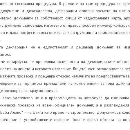
ция по специална процедура. В рамките на тази процедура се пре
 документи и доказателства, декларации относно времето на извъ
ително документи за собственост, скици от кадастралната карта, арх
онструктивно становище, изготвено от правоспособен инженер-конструк
сто и дава професионална оценка за конструкцията и приблизителния 
.
ата декларация не е единственият и решаващ документ за изд
имост.
е нотариусът не проверява истинността на декларираните обстоят
остта на лицето и неговото изявление. Лицето носи отговорност за ве
а тяхната проверка и преценка относно наличието на предпоставките з
оверение за търпимост принадлежи на компетентния за това админи
де прехвърляна върху нотариуса.
о законодателство не е в правомощията на нотариуса да извършва
хническа проверка на всеки официален документ, а в разглеждания
 „Баба Алино“ – на факти като време на строителство, допустимост, кон
тветствие с устройствените планове. Това е извън обхвата на нот