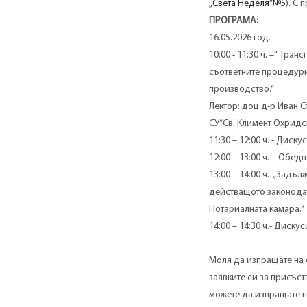
„Света Неделя“№5
). С
ПРОГРАМА:
16.05.2026 год.
10:00 - 11:30 ч. –" Тр
съответните процедури
производство.“
Лектор: доц.д-р Иван 
СУ“Св. Климент Охридс
11:30 – 12:00 ч. - Диск
12:00 – 13:00 ч. – Обед
13:00 – 14:00 ч.- „Зад
действащото законодат
Нотариалната камара.“
14:00 – 14:30 ч.- Диску
Моля да изпращате на 
заявките си за присъст
можете да изпращате на