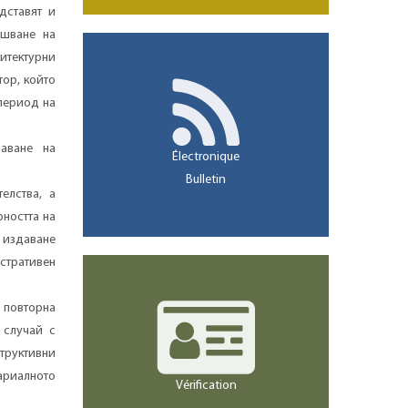
дставят и
ршване на
итектурни
тор, който
период на
аване на
Électronique
Bulletin
елства, а
рността на
а издаване
стративен
 повторна
 случай с
структивни
ариалното
Vérification