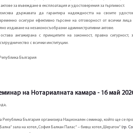
 актове за въвеждане в експлоатация и удостоверения за търпимост.
изисква държавата да гарантира надеждността на своите удосто
временно осигури ефективно търсене на отговорност от всички лица 
лно издаване на незаконосъобразни административни актове.
остава ангажирана с принципите на законност, правна сигурност, 
сътрудничество с всички институции.
Република България
минар на Нотариалната камара - 16 май 2026
ода,
а Република България организира Национален семинар, който ще се пр
в „Бална“ зала на хотел „София Балкан Палас“ – бивш хотел „Шератон“ (
гр. Со