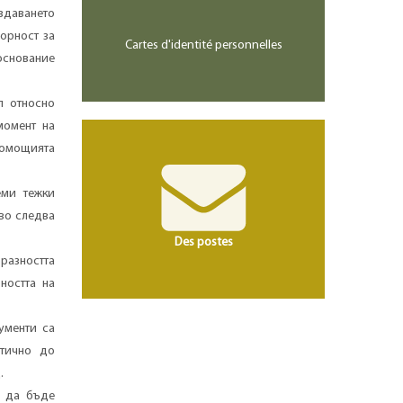
издаването
орност за
Cartes d'identité personnelles
основание
л относно
момент на
вомощията
еми тежки
во следва
Des postes
разността
ността на
ументи са
атично до
.
е да бъде