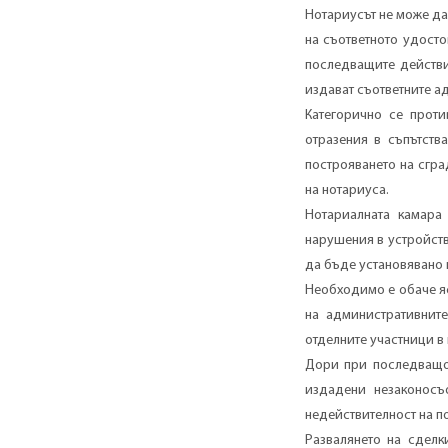
Нотариусът не може да
на съответното удосто
последващите действи
издават съответните а
Категорично се проти
отразения в съпътств
построяването на сгр
на нотариуса.
Нотариалната камара 
нарушения в устройств
да бъде установявано 
Необходимо е обаче я
на административните
отделните участници в
Дори при последващо 
издадени незаконосъ
недействителност на п
Развалянето на сделк