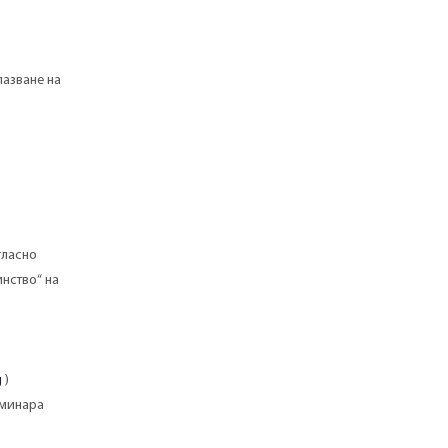
пазване на
о
гласно
нство“ на
g
)
еминара