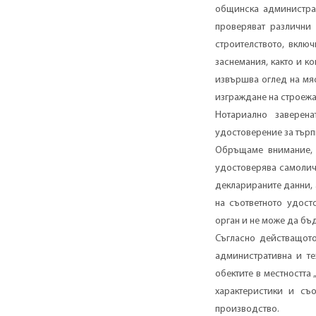
общинска администра
проверяват различни
строителството, включ
заснемания, както и к
извършва оглед на мя
изграждане на строежа
Нотариално заверен
удостоверение за търп
Обръщаме внимание, ч
удостоверява самоличн
декларираните данни, 
на съответното удост
орган и не може да бъ
Съгласно действащот
административна и те
обектите в местността
характеристики и съо
производство.