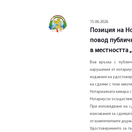
15.06.2026
Позиция на Но
повод публич
в местността 
Във връзка с публич
нарушения от нотариу
издаване на удостовере
на сделки с тези имот
Нотариалната камара с
Нотариусът осъществяв
При изповядване на с
изисквания за сделкат
от компетентните държ
Удостоверението за т