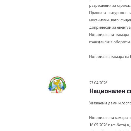
разрешения за строеж,
Правната сигурност 
механизми, като съще
допринесли за евентуа
Нотариалната камара 
гражданския оборот и 
Нотариална камара на 
27.04.2026
Национален се
Уважаеми дами и госп
Нотариалната камара н
16.05.2026 г. (събота) 