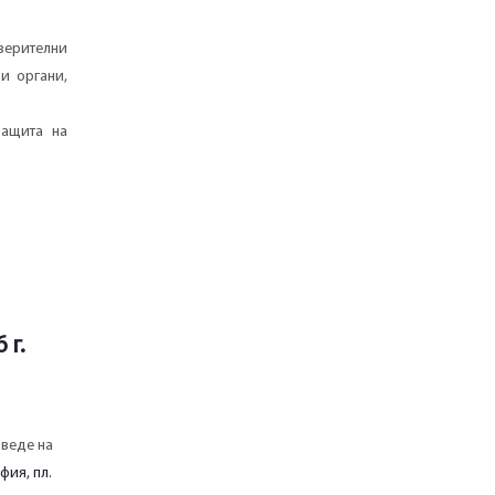
верителни
и органи,
защита на
 г.
оведе на
фия, пл.