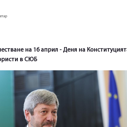
етар
естване на 16 април - Деня на Конституцият
юристи в СЮБ