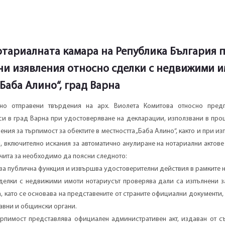
тариалната камара на Република България 
ни изявления относно сделки с недвижими 
„Баба Алино“, град Варна
но отправени твърдения на арх. Виолета Комитова относно пред
си в град Варна при удостоверяване на декларации, използвани в про
ния за търпимост за обектите в местността „Баба Алино“, както и при и
и, включително искания за автоматично анулиране на нотариални актове
чита за необходимо да поясни следното:
а публична функция и извършва удостоверителни действия в рамките н
делки с недвижими имоти нотариусът проверява дали са изпълнени з
а, като се основава на представените от страните официални документи
авни и общински органи.
ърпимост представлява официален административен акт, издаван от съ