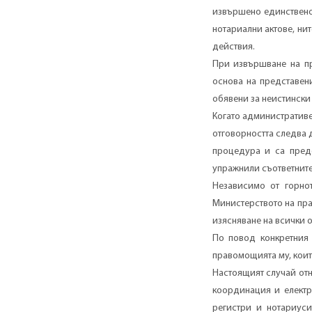
извършено единствено
нотариални актове, ни
действия.
При извършване на пр
основа на представен
обявени за неистински
Когато административе
отговорността следва 
процедура и са предо
упражнили съответните
Независимо от горно
Министерството на пра
изясняване на всички о
По повод конкретния
правомощията му, коит
Настоящият случай отн
координация и електр
регистри и нотариуси