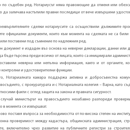
 по съдебен ред. Нотариусът няма правомощие да отменя или обезс
то да заличава настъпили правни последици от вече извършени удосто
ехвърлителните сделки нотариусите са осъществили дължимите про
ите официални документи, които към момента на сделката не са били 
 или поставени под съмнение по надлежния ред.
н документ е издаден въз основа на неверни декларации, данни или д
да бъде търсена преди всичко от лицата, които са инициирали админис
ставили невярна или непълна информация, както и от органите, ко
 контролни и удостоверителни функции.
то, Нотариалната камара поддържа активна и добросъвестна кому
восъдието, с прокуратурата и с Нотариалната колегия – Варна, като съ
тносими факти с оглед защита на закона и правната сигурност.
 случай министърът на правосъдието незабавно разпореди проверк
о в момента се извършват.
ово поставя въпроса за необходимостта от по-висока степен на инсти
онна проверимост между кадастъра, общинската администрация, стр
те, включително чрез развитие на публичните регистри за строител