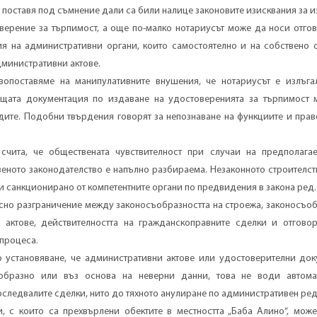
 поставя под съмнение дали са били налице законовите изисквания за 
верение за търпимост, а още по-малко нотариусът може да носи отгов
я на административни органи, които самостоятелно и на собствено 
дминистративни актове.
вопоставяме на манипулативните внушения, че нотариусът е излъга
ащата документация по издаване на удостоверенията за търпимост 
адите. Подобни твърдения говорят за непознаване на функциите и пра
счита, че обществената чувствителност при случаи на предполага
еното законодателство е напълно разбираема. Незаконното строителст
и санкционирано от компетентните органи по предвидения в закона ред.
сно разграничение между законосъобразността на строежа, законосъоб
 актове, действителността на гражданскоправните сделки и отговор
 процеса.
установяване, че административни актове или удостоверителни док
образно или въз основа на неверни данни, това не води автом
оследвалите сделки, нито до тяхното анулиране по административен ред
и, с които са прехвърлени обектите в местността „Баба Алино“, мож