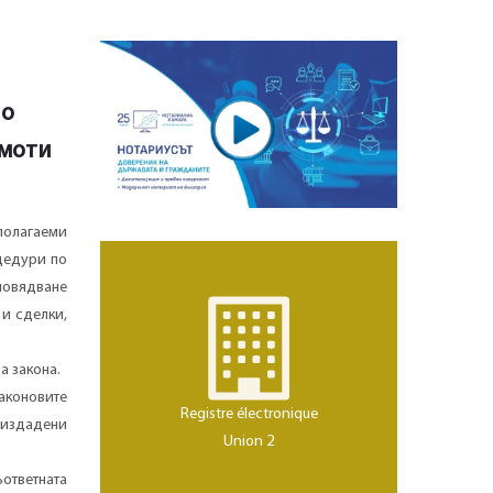
по
имоти
полагаеми
цедури по
зповядване
 и сделки,
а закона.
аконовите
Registre électronique
, издадени
Union 2
ответната