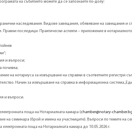
 програмата на събитието можете да се запознаете по-долу:
ансгранични наследявания. Видове завещания, обявяване на завещания и с
. Правни последици. Практически аспекти – приложение в нотариалнот
Стойнев
ки“;
усия и въпроси;
на почивка;
ължение на нотариуса за извършване на справки в съответните регистри съ
елство. Начин за извършване на справка в информационна система „Еди
сия и въпроси.
електронната поща на Нотариалната камара (
chamber@notary-chamber.b
вие на семинара (брой и имена на участниците). Въпроси по темите на с
 електронната поща на Нотариалната камара до 10.05.2026 г.