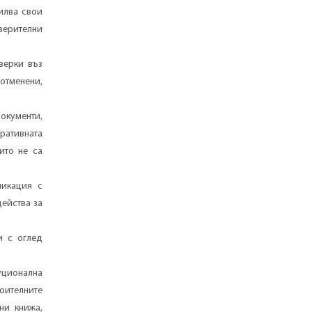
илва свои
верителни
верки въз
отменени,
окументи,
тративната
ито не са
никация с
действа за
и с оглед
туционална
оителните
ни книжа,