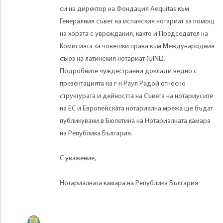
си на директор на Фондация Aequitas към
Генералния съвет на испанския нотариат за помощ
на хората с увреждания, както и Председател на
Комисията за човешки права към Международния
съюз на латинския нотариат (UINL).
Подробните чуждестранни доклади ведно с
презентацията на г-н Раул Радой относно
структурата и дейността на Съвета на нотариусите
на ЕС и Европейската нотариална мрежа ще бъдат
публикувани в Бюлетина на Нотариалната камара
на Република България.
С уважение,
Нотариалната камара на Република България