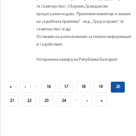
/в съавторство/, Сборник „Граждански
процесуален кодекс. Приложен коментар и анализ
на съдебната практика“ - изд. „Труд и право“ /в
съавторство/ и др.
Оставаме на разположение за повече информация
и съдействие.
Нотариална камара на Република България
Pagination
…
First
«
Previous
‹
Page
16
Page
17
Page
18
Page
19
Page
20
Page
Page
Courante
…
Page
21
Page
22
Page
23
Page
24
Next
›
Last
»
Page
Page