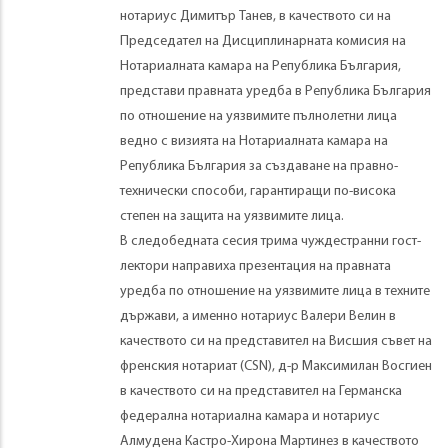
нотариус Димитър Танев, в качеството си на
Председател на Дисциплинарната комисия на
Нотариалната камара на Република България,
представи правната уредба в Република България
по отношение на уязвимите пълнолетни лица
ведно с визията на Нотариалната камара на
Република България за създаване на правно-
технически способи, гарантиращи по-висока
степен на защита на уязвимите лица.
В следобедната сесия трима чуждестранни гост-
лектори направиха презентация на правната
уредба по отношение на уязвимите лица в техните
държави, а именно нотариус Валери Велин в
качеството си на представител на Висшия съвет на
френския нотариат (CSN), д-р Максимилан Восгиен
в качеството си на представител на Германска
федерална нотариална камара и нотариус
Алмудена Кастро-Хирона Мартинез в качеството