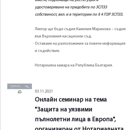
имоти, подлежащи на реституция и
удостоверяване на придобита по ЗСПЗЗ
собственост, вкл. и в територии по § 4 ПЗР ЗСПЗЗ.
Лектор ще бъде съдия Камелия Маринова – съдия
във Върховния касационен съд.
Оставаме на разположение за повече информация
и съдействие.
Нотариална камара на Република България.
03.11.2021
Онлайн семинар на тема
"Защита на уязвими
пълнолетни лица в Европа",
организиран от Нотариалната