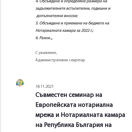
4.
О
бсъждане и определяне размера на
задължителните встъпителни,
годишни и
допълнителни вноски;
5.
О
бсъждане и
приемане на бюджета на
Нотариалната камара
за 2022 г.;
6.
Р
азни.
„
С уважение,
Административен секретар
18.11.2021
Съвместен семинар на
Европейската нотариална
мрежа и Нотариалната камара
на Република България на