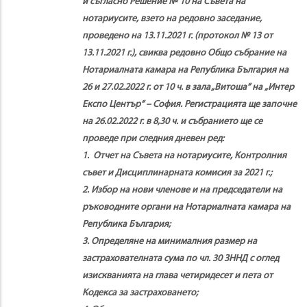
и съгласно Решение № 10
на
С
ъвета на
нотариусите, взето на редовно заседание,
проведено на 13.11.2021 г. (протокол № 13
от
13.11.2021 г.), свиква редовно
О
бщо събрание
на
Нотариалната камара на Република България
на
26 и 27.02.2022 г. от 10 ч. в зала „Витоша“ на
„Интер
Експо Център“ – София. Регистрацията
ще започне
на 26.02.2022 г. в 8,30 ч. и събранието
ще се
проведе при следния дневен ред:
1.
О
тчет
на Съвета на нотариусите,
К
онтролния
съвет и
Д
исциплинарната комисия за 2021 г.;
2.
И
збор на
нови членове и на председатели на
ръководните
органи на Нотариалната камара на
Република
България;
3.
О
пределяне на минималния размер
на
застрахователната сума по чл. 30 ЗННД с оглед
изискванията на глава четиридесет и пета от
Кодекса за застраховането;