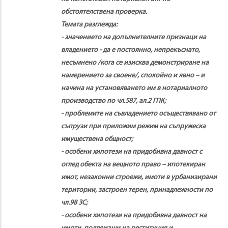
обстоятелствена проверка.
Темата разглежда:
- значението на допълнителните признаци на
владението - да е постоянно, непрекъснато,
несъмнено /кога се изисква демонстриране на
намерението за своене/, спокойно и явно – и
начина на установяването им в нотариалното
производство по чл.587, ал.2 ГПК;
- проблемите на съвладението осъществявано от
съпрузи при приложим режим на съпружеска
имуществена общност;
- особени хипотези на придобивна давност с
оглед обекта на вещното право – ипотекиран
имот, незаконни строежи, имоти в урбанизирани
територии, застроен терен, принадлежности по
чл.98 ЗС;
- особени хипотези на придобивна давност на