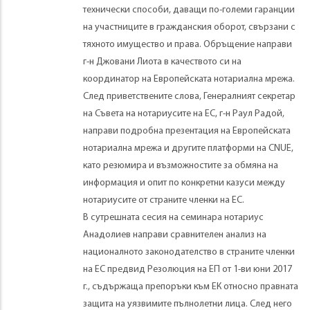
технически способи, даващи по-големи гаранции
на участниците в гражданския оборот, свързани с
тяхното имущество и права. Обръщение направи
г-н Джовани Лиота в качеството си на
координатор на Европейската нотариална мрежа.
След приветствените слова, Генералният секретар
на Съвета на нотариусите на ЕС, г-н Раул Радой,
направи подробна презентация на Европейската
нотариална мрежа и другите платформи на CNUE,
като резюмира и възможностите за обмяна на
информация и опит по конкретни казуси между
нотариусите от страните членки на ЕС.
В сутрешната сесия на семинара нотариус
Анадолиев направи сравнителен анализ на
националното законодателство в страните членки
на ЕС предвид Резолюция на ЕП от 1-ви юни 2017
г., съдържаща препоръки към ЕК относно правната
защита на уязвимите пълнолетни лица. След него