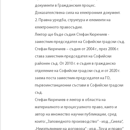
документи в Гражданския процес.
Доказателствена сила на електронния документ.
2. Правна уредба, структура и елементи на
електронното правосъдие.
Лектор ще бъде съдия Стефан Кюркчиев -
заместник-председател на Софийски градски съд.
Стефан Кюркчиев – съдия от 2004 г., през 2006 г.
става заместник-председател на Софийски
районен съд. От 2010 г. е съдия в гражданско
отделение на Софийски градски съд и от 2020 г.
заема поста заместник-председател на ГО,
първоинстанционни състави в Софийски градски
съд.
Стефан Кюркчиев е лектор в областта на
материалното и процесуалното право, както и
автор на множество научни публикации, сред
които: „Заповедното производство“ - изд. „Сиела“,
„Неизпълнение на договора“ - изд. „Труд и право“