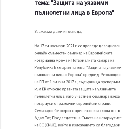
тема: "Защита на уязвими
пълнолетни лица в Европа"
Уважаеми дами и господа,
На 17-ти ноември 2021 г. се проведе целодневен
онлайн съвместен семинар на Европейската
нотариална мрежа и Нотариалната камара на
Република България на тема: "Защита на уязвими
пълнолетни лица в Европа" предвид Резолюция
на ЕП от 1-ви юни 2017 г., съдържаща препоръки
към ЕК относно правната защита на уязвимите
пълнолетни лица, като участие в семинара взеха
нотариуси от различни европейски страни.
Семинарът бе открит с приветствени слова от г-н
Адам Тот, Председател на Съвета на нотариусите
на ЕС (CNUE), който в изложението си благодари