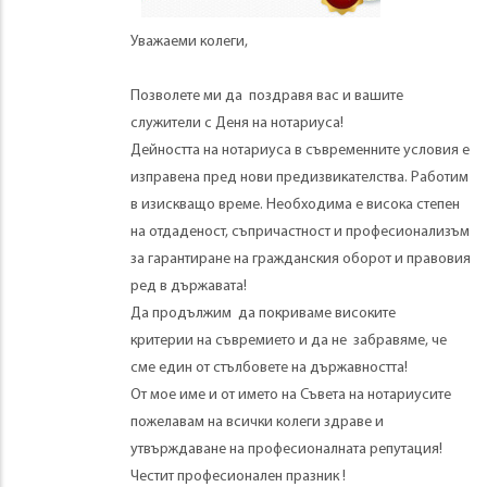
Уважаеми колеги,
Позволете ми да поздравя вас и вашите
служители с Деня на нотариуса!
Дейността на нотариуса в съвременните условия е
изправена пред нови предизвикателства. Работим
в изискващо време. Необходима е висока степен
на отдаденост, съпричастност и професионализъм
за гарантиране на гражданския оборот и правовия
ред в държавата!
Да продължим да покриваме високите
критерии на съвремието и да не забравяме, че
сме един от стълбовете на държавността!
От мое име и от името на Съвета на нотариусите
пожелавам на всички колеги здраве и
утвърждаване на професионалната репутация!
Честит професионален празник !