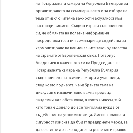
на Нотариалната камара на Република България за
организирането на семинара, както и за избора на
тема от изключителна важност и актуалност към
настоящия момент. Същият изрази становището
си, че обмяната на полезна информация
посредством този тип семинари ще съдейства за
хармонизиране на националните законодателства
на страните от Европейския съюз. Нотариус
Анадолиев в качеството си на Председател на
Нотариалната камара на Република България
също приветства всички лектори и участници,
след което подчерта, че избраната тема на
дискусия е изключително важна предвид
пандемичната обстановка, в която живеем, тъй
като това е довело до все по-голяма нужда от
съдействие на уязвимите лица. Именно правната
сигурност изисква да бъдат предприети мерки, за
да се стигне до законодателни решения и правно-