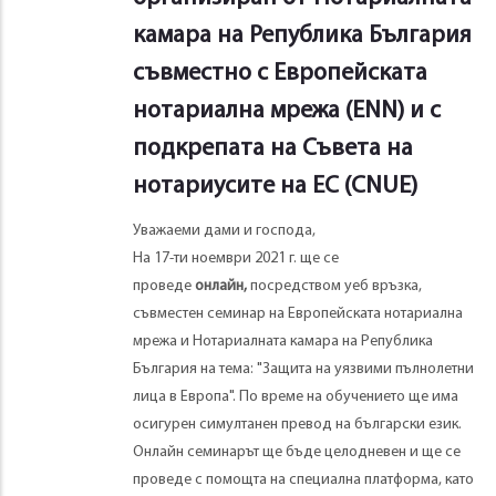
камара на Република България
съвместно с Европейската
нотариална мрежа (ЕNN) и с
подкрепата на Съвета на
нотариусите на ЕС (CNUE)
Уважаеми дами и господа,
На 17-ти ноември 2021 г. ще се
проведе
онлайн,
посредством уеб връзка,
съвместен семинар на Европейската нотариална
мрежа и Нотариалната камара на Република
България на тема: "Защита на уязвими пълнолетни
лица в Европа". По време на обучението ще има
осигурен симултанен превод на български език.
Онлайн семинарът ще бъде целодневен и ще се
проведе с помощта на специална платформа, като