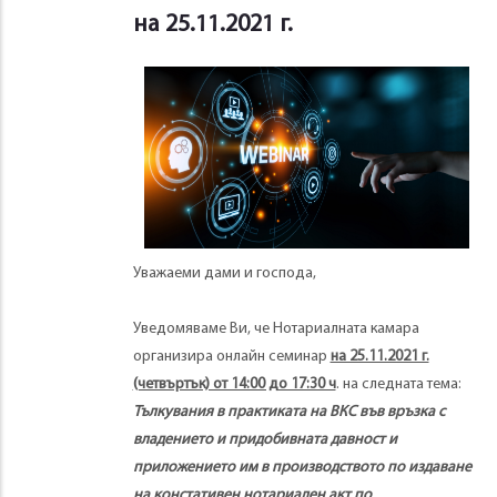
на 25.11.2021 г.
Уважаеми дами и господа,
Уведомяваме Ви, че Нотариалната камара
организира онлайн семинар
на 25.11.2021 г.
(четвъртък) от 14:00 до 17:30 ч
. на следната тема:
Тълкувания в практиката на ВКС във връзка с
владението и придобивната давност и
приложението им в производството по издаване
на констативен нотариален акт по