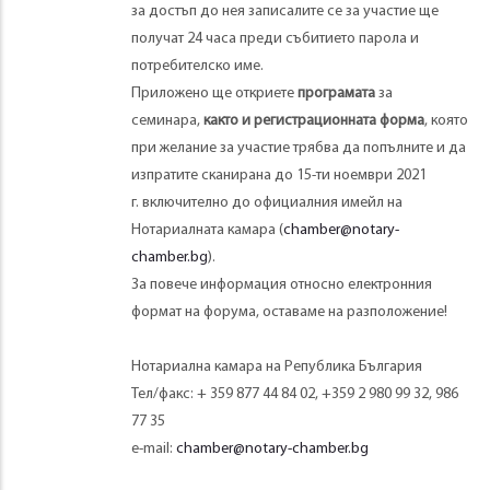
за достъп до нея записалите се за участие ще
получат 24 часа преди събитието парола и
потребителско име.
Приложено ще откриете
програмата
за
семинара,
както и регистрационната форма
, която
при желание за участие трябва да попълните и да
изпратите сканирана до 15-ти ноември 2021
г. включително до официалния имейл на
Нотариалната камара (
chamber@notary-
chamber.bg
).
За повече информация относно електронния
формат на форума, оставаме на разположение!
Нотариална камара на Република България
Тел/факс: + 359 877 44 84 02, +359 2 980 99 32, 986
77 35
e-mail:
chamber@notary-chamber.bg