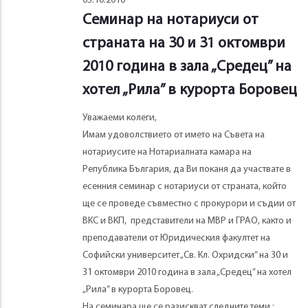
05.10.2010
Семинар на нотариуси от
страната на 30 и 31 октомври
2010 година в зала „Средец” на
хотел „Рила” в курорта Боровец
Уважаеми колеги,
Имам удоволствието от името на Съвета на
нотариусите на Нотариалната камара на
Република България, да Ви поканя да участвате в
есенния семинар с нотариуси от страната, който
ще се проведе съвместно с прокурори и съдии от
ВКС и ВКП, представители на МВР и ГРАО, както и
преподаватели от Юридическия факултет на
Софийски университет „Св. Кл. Охридски” на 30 и
31 октомври 2010 година в зала „Средец” на хотел
„Рила” в курорта Боровец.
На семинара ще се разискват следните теми :