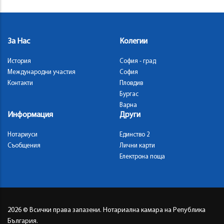
За Нас
Колегии
История
София - град
Международни участия
София
Контакти
Пловдив
Бургас
Варна
Информация
Други
Нотариуси
Единство 2
Съобщения
Лични карти
Електрона поща
2026
© Всички права запазени. Нотариална камара на Република
България.