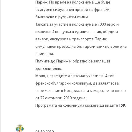
Париж. По време на колоквиума ще бъде
осигурен симултанен превод на френски,
български и румънски езици.
Таксата за участие в колоквиума е 1000 евро и
включва: 4 нощувки в единична стая, обеди и
вечери, екскурзия и транспорт в Париж,
симултанен превод на български език по време на
семинара.
Пътните до Париж и обратно се заплащат
допълнително.
Моля, желаещите да вземат участие в 4-тия
френско-български колоквиум, да заявят това
свое желание в Нотариалната камара, не по-късно
от 22 октомври 2010 година.
Програмата на колоквиума можете да видите
ТУК
.