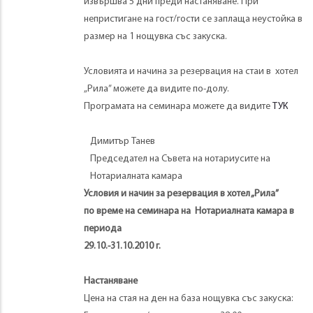
извършва 5 дни преди настаняване. При
непристигане на гост/гости се заплаща неустойка в
размер на 1 нощувка със закуска.
Условията и начина за резервация на стаи в хотел
„Рила” можете да видите по-долу.
Програмата на семинара можете да видите
ТУК
Димитър Танев
Председател на Съвета на нотариусите на
Нотариалната камара
Условия и начин за резервация в хотел „Рила”
по време на семинара на Нотариалната камара в
периода
29.10.-31.10.2010 г.
Настаняване
Цена на стая на ден на база нощувка със закуска: