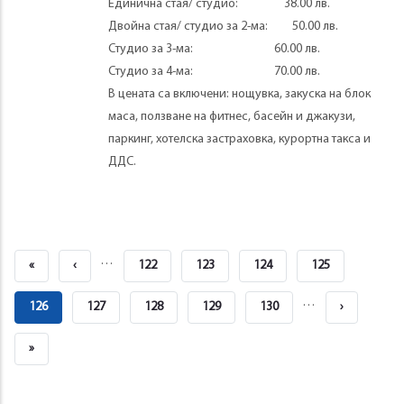
Единична стая/ студио: 38.00 лв.
Двойна стая/ студио за 2-ма: 50.00 лв.
Студио за 3-ма: 60.00 лв.
Студио за 4-ма: 70.00 лв.
В цената са включени: нощувка, закуска на блок
маса, ползване на фитнес, басейн и джакузи,
паркинг, хотелска застраховка, курортна такса и
ДДС.
Pagination
…
First
«
Previous
‹
Page
122
Page
123
Page
124
Page
125
Page
Page
…
Page
126
Page
127
Page
128
Page
129
Page
130
Next
›
Courante
Page
Last
»
Page