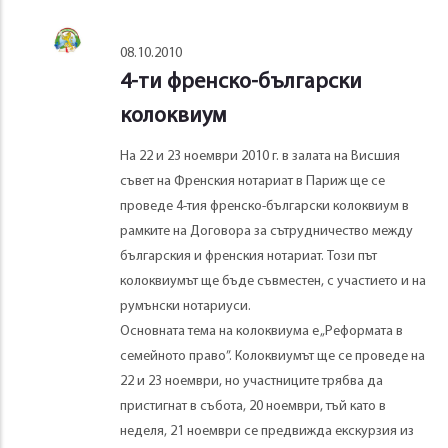
08.10.2010
4-ти френско-български
колоквиум
На 22 и 23 ноември 2010 г. в залата на Висшия
съвет на Френския нотариат в Париж ще се
проведе 4-тия френско-български колоквиум в
рамките на Договора за сътрудничество между
българския и френския нотариат. Този път
колоквиумът ще бъде съвместен, с участието и на
румънски нотариуси.
Основната тема на колоквиума е „Реформата в
семейното право”. Колоквиумът ще се проведе на
22 и 23 ноември, но участниците трябва да
пристигнат в събота, 20 ноември, тъй като в
неделя, 21 ноември се предвижда екскурзия из