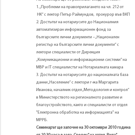
1. „Проблеми на правоприлагането на чл. 212 от
НК” с лектор Петър Раймундов, прокурор във ВКП
2. Достъпът на нотариусите до Националния
автоматизиран информационен фонд за
българските лични документи – „Национален
регистър на българските лични документи” с
лектори специалисти от Дирекция
„Комуникационни и информационни системи” на
МВР и ІТ специалистът на Нотариалната камара
3. Достъпът на нотариусите до националната база
данни „Население” с лектори г-жа Маргарита
Иванова, началник отдел „Методология и контрол”
в Министерството на регионалното развитие и
благоустройството, както и специалисти от отдел
"Електронна обработка на информацията" на
МРРБ.
Семинарът ще започне на 30 октомври 2010 година