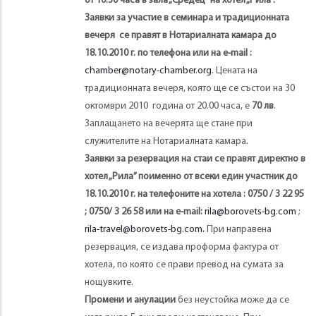
от 10.30 часа в зала „Средец” на хотел „Рила”.
Заявки за участие в семинара и традиционната
вечеря се правят в Нотариалната камара до
18.10.2010 г. по телефона или на e-mail :
chamber@notary-chamber.org
. Цената на
традиционната вечеря, която ще се състои на 30
октомври 2010 година от 20.00 часа, е
70 лв
.
Заплащането на вечерята ще стане при
служителите на Нотариалната камара.
Заявки за резервация на стаи се правят директно в
хотел „Рила” поименно от всеки един участник до
18.10.2010 г. на телефоните на хотела : 0750 / 3 22 95
; 0750/ 3 26 58 или на e-mail:
rila@borovets-bg.com
;
rila-travel@borovets-bg.com
.
При направена
резервация, се издава проформа фактура от
хотела, по която се прави превод на сумата за
нощувките.
Промени и анулации
без неустойка може да се