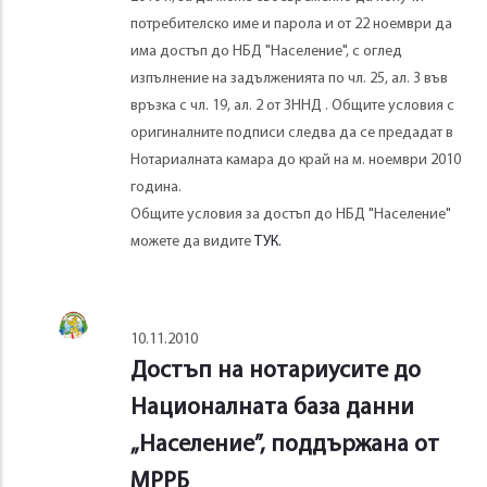
потребителско име и парола и от 22 ноември да
има достъп до НБД "Население", с оглед
изпълнение на задълженията по чл. 25, ал. 3 във
връзка с чл. 19, ал. 2 от ЗННД . Общите условия с
оригиналните подписи следва да се предадат в
Нотариалната камара до край на м. ноември 2010
година.
Общите условия за достъп до НБД "Население"
можете да видите
ТУК.
10.11.2010
Достъп на нотариусите до
Националната база данни
„Население”, поддържана от
МРРБ