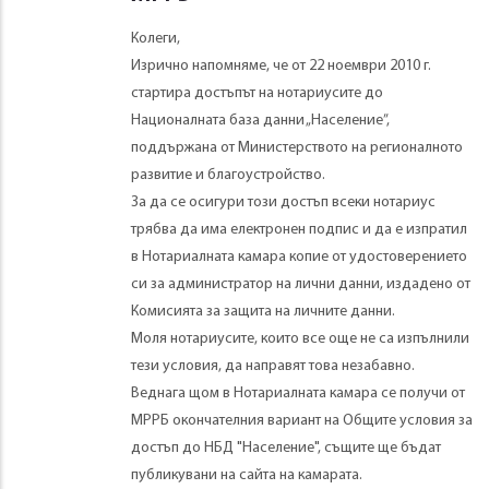
Колеги,
Изрично напомняме, че от 22 ноември 2010 г.
стартира достъпът на нотариусите до
Националната база данни „Население”,
поддържана от Министерството на регионалното
развитие и благоустройство.
За да се осигури този достъп всеки нотариус
трябва да има електронен подпис и да е изпратил
в Нотариалната камара копие от удостоверението
си за администратор на лични данни, издадено от
Комисията за защита на личните данни.
Моля нотариусите, които все още не са изпълнили
тези условия, да направят това незабавно.
Веднага щом в Нотариалната камара се получи от
МРРБ окончателния вариант на Общите условия за
достъп до НБД "Население", същите ще бъдат
публикувани на сайта на камарата.