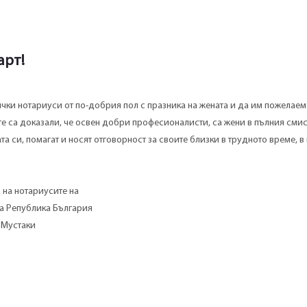
арт!
чки нотариуси от по-добрия пол с празника на жената и да им пожелаем
те са доказали, че освен добри професионалисти, са жени в пълния смис
та си, помагат и носят отговорност за своите близки в трудното време, в
 на нотариусите на
на Република България
 Мустаки