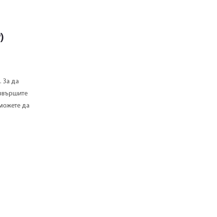
)
 За да
извършите
 можете да