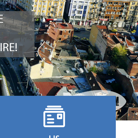
E
IRE!