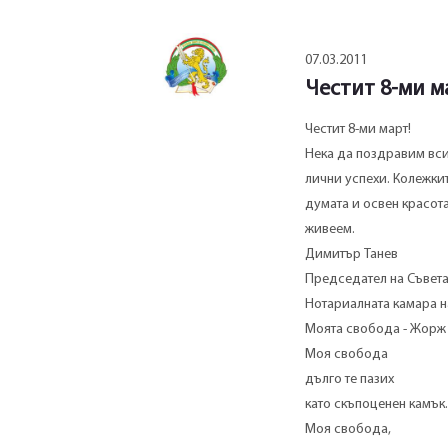
07.03.2011
Честит 8-ми м
Честит 8-ми март!
Нека да поздравим вси
лични успехи. Колежки
думата и освен красота
живеем.
Димитър Танев
Председател на Съвета
Нотариалната камара 
Моята свобода - Жорж
Моя свобода
дълго те пазих
като скъпоценен камък.
Моя свобода,