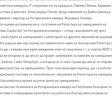
ми към камарата, ІТ специалистът на камарата, Павлин Петков, Админис
стема „Единство, Александър Попов, представителят на Дейта Центъра,
вният секретар на Нотариалната камара, Жоржина Златева.
бе оценка на техническото състояние на Регистъра на завещанията на
ма „Единство” на Нотариалната камара с оглед свързването му чрез
 регистрите на завещанията с регистрите на другите европейски държав
ята дадоха висока оценка на техническото ниво на българския Регистър 
а ще се върви към един междинен етап на свързване с т. н. портал RERT Li
рски нотариуси ще могат да правят запитвания за наличие на завещания
 Белгия, Санкт Петербург, а нотариуси от тези страни ще могат за отправ
кия регистър на завещанията. През този преходен период, ще се работи
ционната система за окончателното свързване на Регистъра на завещани
 Европейската мрежа на регистрите на завещанията.
ни високо политиката на Нотариалната камара на Република България за
стеми и повишаване качеството на работа на българските нотариуси.