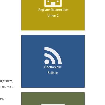
Registre électronique
Union 2
Électronique
Bulletin
ещанията,
щанията и
ам.-