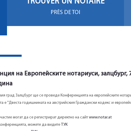
TROUVER UN NOTAIRE
PRÈS DE TOI
нция на Европейските нотариуси, залцбург, 7
дина
йския град Залцбург ще се проведе Конференцията на европейските нотар
та е "Двеста годишнината на австрийския Граждански кодекс и европей
частие могат да се регистрират директно на сайт
www.notar.at
конференцията, можете да видите
ТУК