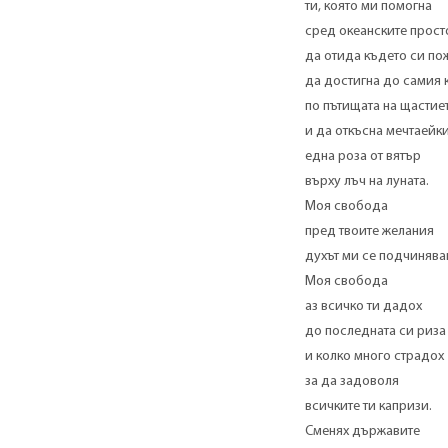
ти, която ми помогна
сред океанските прост
да отида където си по
да достигна до самия 
по пътищата на щастие
и да откъсна мечтаейк
една роза от вятър
върху лъч на луната.
Моя свобода
пред твоите желания
духът ми се подчинява
Моя свобода
аз всичко ти дадох
до последната си риза
и колко много страдох
за да задоволя
всичките ти капризи.
Сменях държавите