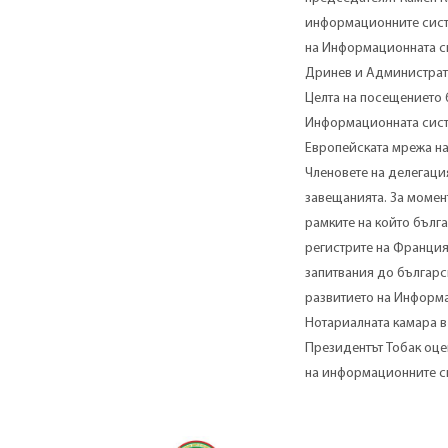
информационните систе
на Информационната си
Дринев и Администрати
Целта на посещението 
Информационната систе
Европейската мрежа на
Членовете на делегаци
завещанията. За момент
рамките на който бълга
регистрите на Франция,
запитвания до българс
развитието на Информа
Нотариалната камара в
Президентът Тобак оце
на информационните си