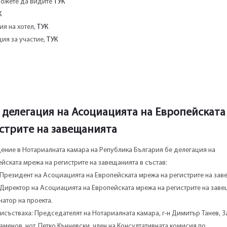
можете да видите
ТУК
К
я на хотел,
ТУК
ия за участие,
ТУК
 делегация на Асоциацията на Европейската
стрите на завещанията
ещение в Нотариалната камара на Република България бе делегация на
йската мрежа на регистрите на завещанията в състав:
 Президент на Асоциацията на Европейската мрежа на регистрите на зав
Директор на Асоциацията на Европейската мрежа на регистрите на заве
атор на проекта.
исъстваха: Председателят на Нотариалната камара, г-н Димитър Танев, З
менов, нот. Петко Кънчевски, член на Консултативната комисия по