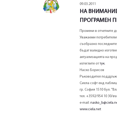
09.03.2011
НА ВНИМАНИЕ
ПРОГРАМЕН П
Промени в отчетните д
Уважаеми потребители 
съобразно последните 
бъдат валидно изготве
актуализацията на про
изтеглите от
тук
.
Наско Борисов
Ръководител поддръжк
Сиела софт енд пабли
гр. София 1510 бул. "В
тел. +3592/954 10 30/въ
e-mail:
nasko_b@ciela.n
www.ciela.net