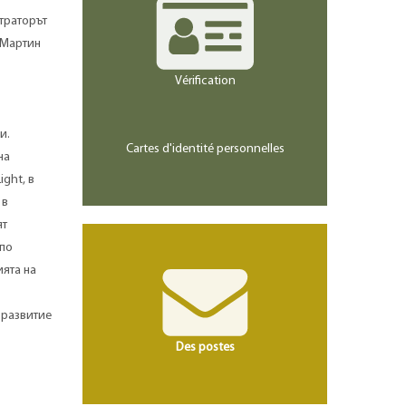
траторът
 Мартин
Vérification
и.
Cartes d'identité personnelles
на
ght, в
 в
ят
 по
ята на
 развитие
Des postes