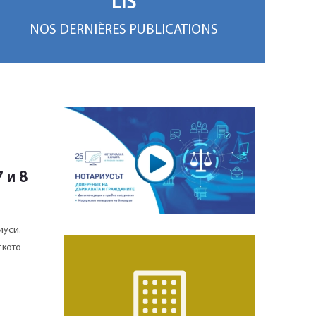
LIS
NOS DERNIÈRES PUBLICATIONS
 и 8
иуси.
ското