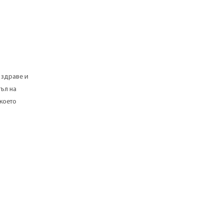
 здраве и
ъл на
 което