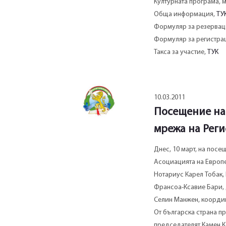
Културната програма, 
Обща информация,
ТУ
Формуляр за резерваци
Формуляр за регистрац
Такса за участие,
ТУК
10.03.2011
Посещение на
мрежа на Реги
Днес, 10 март, на пос
Асоциацията на Европе
Нотариус Карел Тобак,
Франсоа-Ксавие Бари, 
Селин Манжен, координ
От българска страна пр
председателят Камен Ка