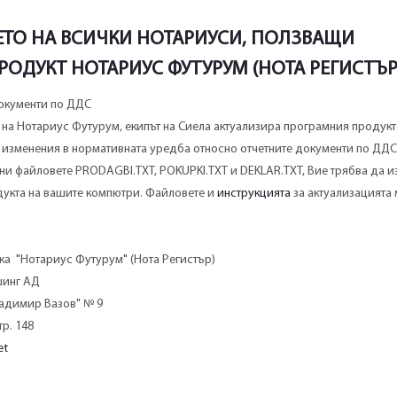
ТО НА ВСИЧКИ НОТАРИУСИ, ПОЛЗВАЩИ
РОДУКТ НОТАРИУС ФУТУРУМ (НОТА РЕГИСТЪР
окументи по ДДС
на Нотариус Футурум, екипът на Сиела актуализира програмния продукт
изменения в нормативната уредба относно отчетните документи по ДДС.
ни файловете PRODAGBI.TXT, POKUPKI.TXT и DEKLAR.TXT, Вие трябва да 
дукта на вашите компютри. Файловете и
инструкцията
за актуализацията
а "Нотариус Футурум" (Нота Регистър)
шинг АД
ладимир Вазов" № 9
тр. 148
et