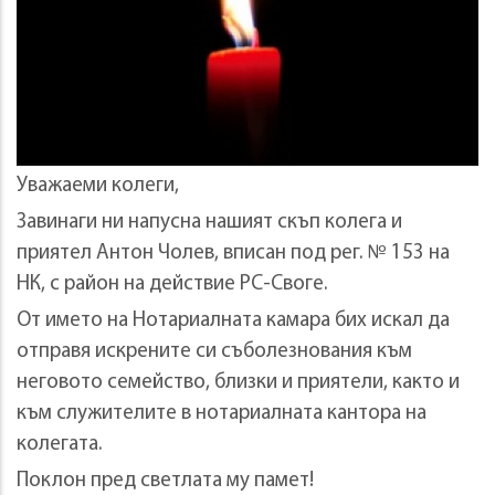
Уважаеми колеги,
Завинаги ни напусна нашият скъп колега и
приятел Антон Чолев, вписан под рег. № 153 на
НК, с район на действие РС-Своге.
От името на Нотариалната камара бих искал да
отправя искрените си съболезнования към
неговото семейство, близки и приятели, както и
към служителите в нотариалната кантора на
колегата.
Поклон пред светлата му памет!