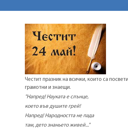
Честит празник на всички, които са посвети
грамотни и знаещи.
"Напред! Науката е слънце,
което във душите грей!
Напред! Народността не пада
там, дето знаньето живей..."