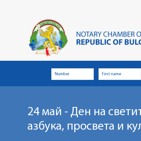
Skip
to
main
content
24 май - Ден на свет
азбука, просвета и к