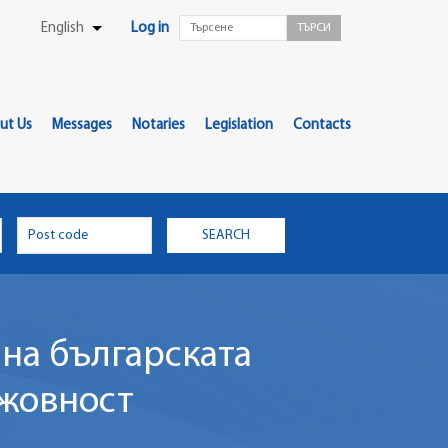
User
English
Log in
List additional actions
Menu
ut Us
Messages
Notaries
Legislation
Contacts
 на българската
ижовност