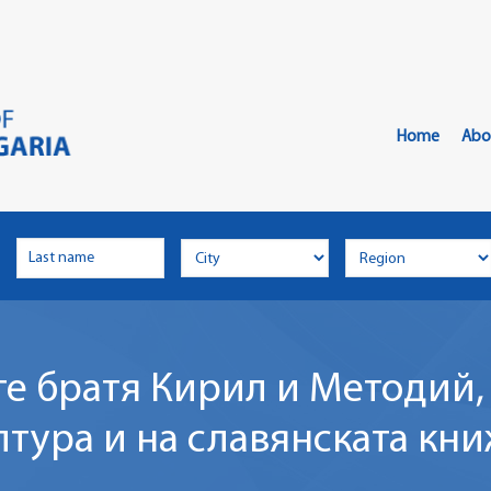
Главно
Меню
Home
Abo
ите братя Кирил и Методий,
ултура и на славянската кн