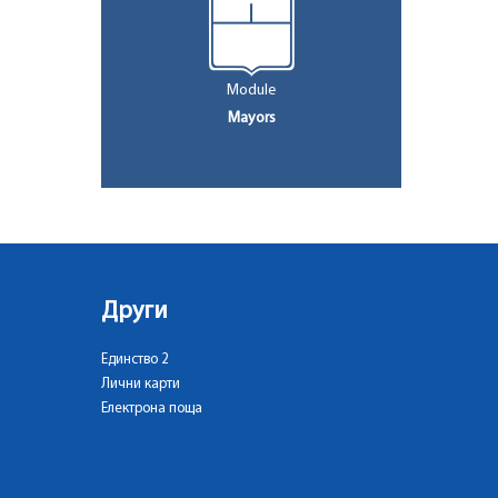
Module
Mayors
Други
Единство 2
Лични карти
Електрона поща