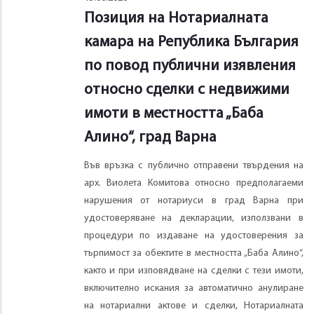
Позиция на Нотариалната
камара на Република България
по повод публични изявления
относно сделки с недвижими
имоти в местността „Баба
Алино“, град Варна
Във връзка с публично отправени твърдения на
арх. Виолета Комитова относно предполагаеми
нарушения от нотариуси в град Варна при
удостоверяване на декларации, използвани в
процедури по издаване на удостоверения за
търпимост за обектите в местността „Баба Алино“,
както и при изповядване на сделки с тези имоти,
включително искания за автоматично анулиране
на нотариални актове и сделки, Нотариалната