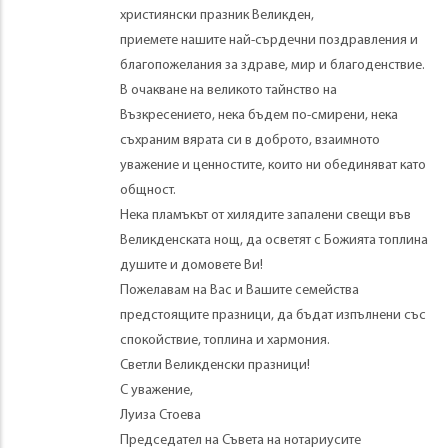
християнски празник Великден,
приемете нашите най-сърдечни поздравления и
благопожелания за здраве, мир и благоденствие.
В очакване на великото тайнство на
Възкресението, нека бъдем по-смирени, нека
съхраним вярата си в доброто, взаимното
уважение и ценностите, които ни обединяват като
общност.
Нека пламъкът от хилядите запалени свещи във
Великденската нощ, да осветят с Божията топлина
душите и домовете Ви!
Пожелавам на Вас и Вашите семейства
предстоящите празници, да бъдат изпълнени със
спокойствие, топлина и хармония.
Светли Великденски празници!
С уважение,
Луиза Стоева
Председател на Съвета на нотариусите