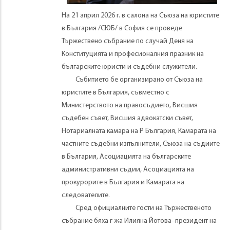
На 21 април 2026 г. в салона на Съюза на юристите
в България /СЮБ/ в София се проведе
Тържествено събрание по случай Деня на
Конституцията и професионалния празник на
българските юристи и съдебни служители.
Събитието бе организирано от Съюза на
юристите в България, съвместно с
Министерството на правосъдието, Висшия
съдебен съвет, Висшия адвокатски съвет,
Нотариалната камара на Р България, Камарата на
частните съдебни изпълнители, Съюза на съдиите
в България, Асоциацията на българските
административни съдии, Асоциацията на
прокурорите в България и Камарата на
следователите.
Сред официалните гости на Тържественото
събрание бяха г-жа Илияна Йотова–президент на