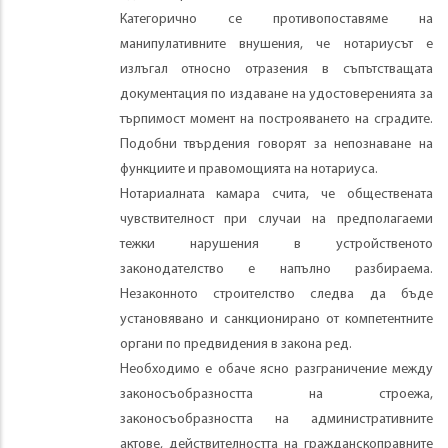
Категорично се противопоставяме на
манипулативните внушения, че нотариусът е
излъгал относно отразения в съпътстващата
документация по издаване на удостоверенията за
търпимост момент на построяването на сградите.
Подобни твърдения говорят за непознаване на
функциите и правомощията на нотариуса.
Нотариалната камара счита, че обществената
чувствителност при случаи на предполагаеми
тежки нарушения в устройственото
законодателство е напълно разбираема.
Незаконното строителство следва да бъде
установявано и санкционирано от компетентните
органи по предвидения в закона ред.
Необходимо е обаче ясно разграничение между
законосъобразността на строежа,
законосъобразността на административните
актове, действителността на гражданскоправните