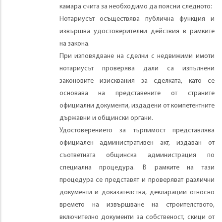
камара счита за необходимо да поясни следното:
Нотариусът осъществява публична функция и
извършва удостоверителни действия в рамките
на закона.
При изповядване на сделки с недвижими имоти
нотариусът проверява дали са изпълнени
законовите изисквания за сделката, като се
основава на представените от страните
официални документи, издадени от компетентните
държавни и общински органи.
Удостоверението за търпимост представлява
официален административен акт, издаван от
съответната общинска администрация по
специална процедура. В рамките на тази
процедура се представят и проверяват различни
документи и доказателства, декларации относно
времето на извършване на строителството,
включително документи за собственост, скици от