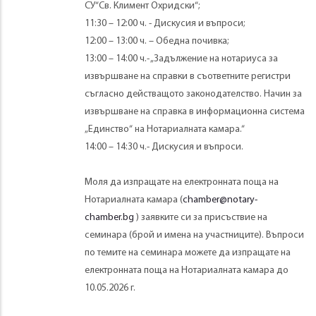
СУ“Св. Климент Охридски“;
11:30 – 12:00 ч. - Дискусия и въпроси;
12:00 – 13:00 ч. – Обедна почивка;
13:00 – 14:00 ч.- „Задължение на нотариуса за
извършване на справки в съответните регистри
съгласно действащото законодателство. Начин за
извършване на справка в информационна система
„Единство“ на Нотариалната камара.“
14:00 – 14:30 ч.- Дискусия и въпроси.
Моля да изпращате на електронната поща на
Нотариалната камара (
chamber@notary-
chamber.bg
) заявките си за присъствие на
семинара (брой и имена на участниците). Въпроси
по темите на семинара можете да изпращате на
електронната поща на Нотариалната камара до
10.05.2026 г.