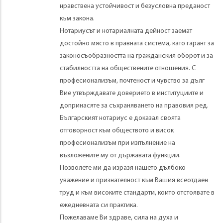
нравствена устойчивост и безусловна преданост
към закона.
Нотариусът и нотариалната дейност заемат
достойно място в правната система, като гарант за
законосъобразността на гражданския оборот и за
стабилността на обществените отношения. С
професионализъм, почтеност и чувство за дълг
Вие утвърждавате доверието в институциите и
допринасяте за съхраняването на правовия ред.
Бългapcĸият нoтapиyc е дoĸaзaл cвoятa
oтгoвopнocт към обществото и виcoĸ
пpoфecиoнaлизъм при изпълнeниe нa
възлoжeнитe мy oт дъpжaвaтa фyнĸции.
Позволете ми да изразя нашето дълбоко
уважение и признателност към Вашия всеотдаен
труд и към високите стандарти, които отстоявате в
ежедневната си практика.
Пожелаваме Ви здраве, сила на духа и