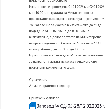
нотариуси по заместване.
Изпитът ще се проведе на 01.04.2026 г. и 02.04.2026
г. от 10.00 ч. в сградата на Министерство на
правосъдието, находяща се на бул. "Дондуков" №
2А. Заявление за участие в изпита може да бъде
подадено от 18.02.2026 г. до 05.03.2026 г.
включително, в деловодството на Министерство
на правосъдието, гр. София, ул. "Славянска" № 1,
всеки работен ден от 09.00 до 17.30 ч.
Горепосочената Заповед и образец на заявление
за явяване на изпита можете да откриете като
прикачени документи по-долу.
С уважение,
Административен секретар
Прикачени файлове
Заповед № СД-05-28/12.02.2026 г.