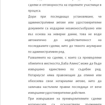
сделки и отговорността на отделните участници в
процеса.
Дори при последващо установяване, че
административни актове или удостоверителни
документи са издадени незаконосъобразно или
въз основа на неверни данни, това не води
автоматично до недействителност на
последвалите сделки, нито до тяхното анулиране
по административен ред.
Развалянето на сделки, с които са прехвърлени
обектите в местността „Баба Алино“, може да бъде
извършено единствено по съдебен ред.
Нотариусът няма правомощие да отменя или
обезсилва свои нотариални актове, нито да
заличава настъпили правни последици от вече
извършени удостоверителни действия.
При извършване на прехвърлителните сделки
нотариусите са осъществили дължимите