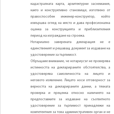
кадастралната карта, архитектурни заснемания,
както и конструктивно становище, изготвено от
правоспособен инженер-конструктор, който
извършва оглед на място и дава професионална
оценка за конструкцията и приблизителния
период на изграждане на строежа.
Нотариално заверената декларация не е
единственият и решаващ документ за издаване на
удостоверение за търпимост.
Обръщаме внимание, че нотариусът не проверява
истинността на декларираните обстоятелства, а
удостоверява самоличността на лицето и
неговото изявление. Лицето носи отговорност за
верността на декларираните данни, а тяхната
проверка и преценка относно наличието на
предпоставките за издаване на съответното
удостоверение за търпимост принадлежи на
компетентния за това административен орган и не