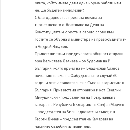
опита, който имате дали една норма работи или
не, ще бъдете най-полезни“.
С благодарност за приетата покана за
тържественото отбелязване на Деня на
Конституцията и юриста, в своето слово към
гостите се обърна и министъра на правосъдието г-
н Андрей Янкулов.
Приветствие към юридическата общност отправи
г-жа Велислава Делчева – омбудсман на Р
България, която връчи на г-н Владислав Славов
почетният плакет на Омбудсмана по случай 60
години от възстановяване на Съюза на юристите в
България. Приветствия отправиха и нот. Светлин
Микушински - представител на Нотариалната
камара на Република България; г-н Стефан Марчев
– председател на Висш адвокатски съвет; г-н
Георги Дичев – председател на Камарата на
частните съдебни изпълнители.