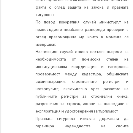
като съдейства за изясняване на всички относими
факти с оглед защита на закона и правната
сигурност.
По повод конкретния случай министърът на
правосъдието незабавно разпореди проверки с
оглед правомощията му, които в момента се
извършват.
Настоящият случай отново поставя въпроса за
необходимостта от по-висока степен на
институционална координация и електронна
проверимост между кадастъра, общинската
администрация, строителните регистри и
нотариусите, включително чрез развитие на
публичните регистри за строителни книжа,
разрешения за строеж, актове за въвеждане в
експлоатация и удостоверения за търпимост.
Правната сигурност изисква държавата да
гарантира надеждността на своите