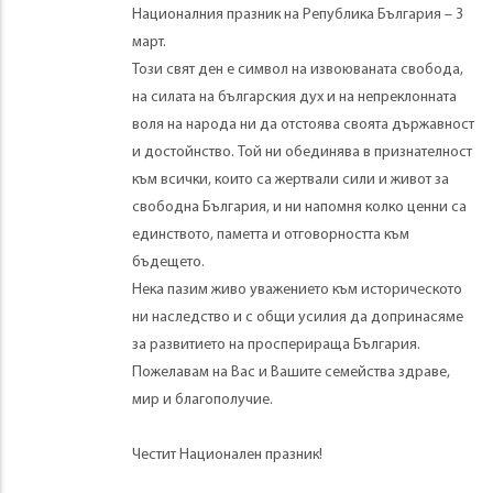
Националния празник на Република България – 3
март.
Този свят ден е символ на извоюваната свобода,
на силата на българския дух и на непреклонната
воля на народа ни да отстоява своята държавност
и достойнство. Той ни обединява в признателност
към всички, които са жертвали сили и живот за
свободна България, и ни напомня колко ценни са
единството, паметта и отговорността към
бъдещето.
Нека пазим живо уважението към историческото
ни наследство и с общи усилия да допринасяме
за развитието на просперираща България.
Пожелавам на Вас и Вашите семейства здраве,
мир и благополучие.
Честит Национален празник!