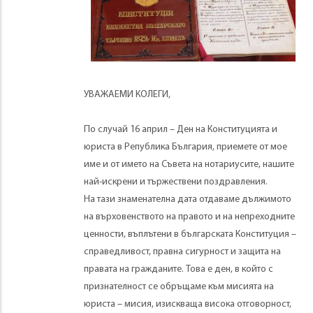
УВАЖАЕМИ КОЛЕГИ,
По случай 16 април – Ден на Конституцията и
юриста в Република България, приемете от мое
име и от името на Съвета на нотариусите, нашите
най-искрени и тържествени поздравления.
На тази знаменателна дата отдаваме дължимото
на върховенството на правото и на непреходните
ценности, въплътени в българската Конституция –
справедливост, правна сигурност и защита на
правата на гражданите. Това е ден, в който с
признателност се обръщаме към мисията на
юриста – мисия, изискваща висока отговорност,