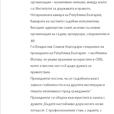
организации – колективни членове, между които
са: Институтът за държавата и правото,
Нотариалната камара на Република България,
Камарата на частните съдебни изпълнители,
Висшият адвокатски съвет, всички съсловни
организации на съдии, прокурори, следователи и
др.
Г-н Владислав Славов благодари специално на
президента на Република България - г-жа Илияна
Йотова, че уважи празника на юристите в СЮБ,
което е висока чест и й даде думата за
приветствие.
Президентът посочи, че „от съдебната власт
зависи стабилността и на другите институции и
тяхната легитимност пред гражданите.“
Президентът се обърна към юристите в залата с
думите: „Бъдете настойчиви дори когато не ви
потърсят. С професионалния стаж, с идеите, с