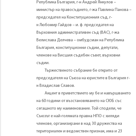
Република България, г-н Андрей Янкулов –
министър на правосъдието, г-жа Павлина Панова –
председател на Конституционния съд, г-
н Любомир Гайдов – и. ф. председател на
Върховния административен съд (ВАС), г-жа
Велислава Делчева – омбудсман на Република
България, конституционни съдии, депутати,
членове на Висшия съдебен съвет, върховни
съдии.
Тържественото събрание бе открито от
председателя на Съюза на юристите в България г-
н Владислав Славов.
Акцент в приветствието му бе и навършването
на 60 години от възстановяването на СЮБ със
сегашното му наименование. Той сподели, че
Съюзът е най-голямата правна НПО с хиляди
членове, организирани в над 30 дружества на
териториален и ведомствен признак, има и 23