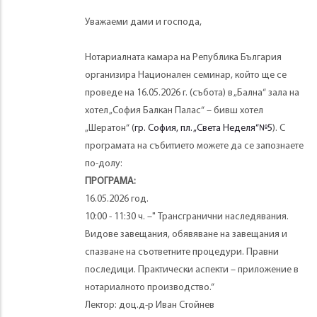
Уважаеми дами и господа,
Нотариалната камара на Република България
организира Национален семинар, който ще се
проведе на 16.05.2026 г. (събота) в „Бална“ зала на
хотел „София Балкан Палас“ – бивш хотел
„Шератон“ (
гр. София, пл. „Света Неделя“№5
). С
програмата на събитието можете да се запознаете
по-долу:
ПРОГРАМА:
16.05.2026 год.
10:00 - 11:30 ч. –" Трансгранични наследявания.
Видове завещания, обявяване на завещания и
спазване на съответните процедури. Правни
последици. Практически аспекти – приложение в
нотариалното производство.“
Лектор: доц.д-р Иван Стойнев