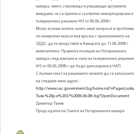
камара, чиито становища и решаващи аргументи
виждаме, че са приети и съответно инкорпорирани в
тълкувателно решение №3 от 06.06.2008 г.
Моля, всички колеги, които имат въпроси и проблем
по конкретни казуси във връзка с приложението на
ЗДДС, да ги представят в Камарата до 11.06.2008 г.
включително. Правната позиция на Нотариалната
камара след влизане в сила на тълкувателно решени
№3 от 06.06.2008 г. ще бъде депозирана в НАП.
С пълния текст на решението можете да се запознает
на следния линк адрес:
http://www.sac.government.bg/home.nsf/vPagesLook
Тълк.%20р-е%203/%2006.06.08~bg?OpenDocument
Димитър Танев
Председател на Съвета на Нотариалната камара