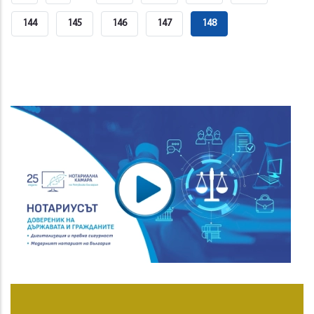
Page
Page
Page
144
Page
145
Page
146
Page
147
Current
148
Page