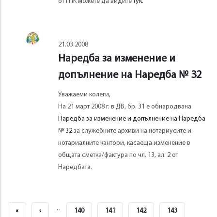
от ГПК можете да видите
тук
.
21.03.2008
Наредба за изменение и
допълнение на Наредба № 32
Уважаеми колеги,
На 21 март 2008 г. в ДВ, бр. 31 е обнародвана
Наредба за изменение и допълнение на Наредба
№ 32
за служебните архиви на нотариусите и
нотариалните кантори, касаеща изменение в
общата сметка/фактура по чл. 13, ал. 2 от
Наредбата.
Pagination
…
First
«
Previous
‹
Page
140
Page
141
Page
142
Page
143