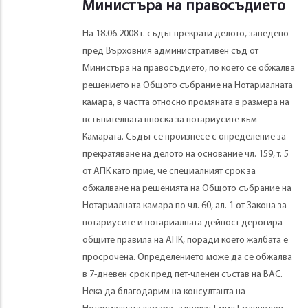
Министъра на правосъдието
На 18.06.2008 г. съдът прекрати делото, заведено
пред Върховния административен съд от
Министъра на правосъдието, по което се обжалва
решението на Общото събрание на Нотариалната
камара, в частта относно промяната в размера на
встъпителната вноска за нотариусите към
Камарата. Съдът се произнесе с определение за
прекратяване на делото на основание чл. 159, т. 5
от АПК като прие, че специалният срок за
обжалване на решенията на Общото събрание на
Нотариалната камара по чл. 60, ал. 1 от Закона за
нотариусите и нотариалната дейност дерогира
общите правила на АПК, поради което жалбата е
просрочена. Определението може да се обжалва
в 7-дневен срок пред пет-членен състав на ВАС.
Нека да благодарим на консултанта на