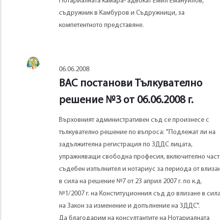
Нотариалната камара- адвокат Емил Емануилов,
съдружник в Камбуров и Съдружници, за
компетентното представяне.
06.06.2008
ВАС постанови Тълкувателно
решение №3 от 06.06.2008 г.
Върховният административен съд се произнесе с
тълкувателно решение по въпроса: "Подлежат ли на
задължителна регистрация по ЗДДС лицата,
упражняващи свободна професия, включително част
съдебен изпълнител и нотариус за периода от влиза
в сила на решение №7 от 23 април 2007 г. по к.д.
№1/2007 г. на Конституционния съд до влизане в сил
на Закон за изменение и допълнение на ЗДДС".
Да благодарим на консултантите на Нотариалната